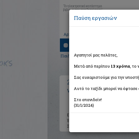
Το ηλεκτρονικό κατάστημα
βιβλίων που αναζητούσατε!
Παύση εργασιών
|
|
|
Αρχική
Το καλάθι μου
Εγγραφή
Σύνδ
Αναζήτηση
Αγαπητοί μας πελάτες,
Παιδικά - Εφηβικά
>
Παιδική και Εφηβικ
Μετά από περίπου
13 χρόνια
, το
Σας ευχαριστούμε για την υποστή
20.000 λεύγες κάτω από 
Αυτό το ταξίδι μπορεί να έφτασε 
Verne Jules 1828-1905
Στο επανιδείν!
(31/1/2024)
Εκδότης:
Χάρτινη Πόλη
Έτος:
2021
Σελίδες:
36