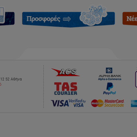
112 52 Αθήνα
ό