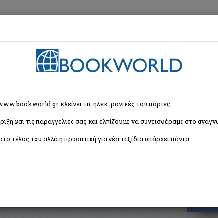
εση
Κα
ή Λογοτεχνία
>
Ηλικία 3+
> 20.000 λεύγες κάτω από τη θάλασσα
 www.bookworld.gr κλείνει τις ηλεκτρονικές του πόρτες.
ριξη και τις παραγγελίες σας και ελπίζουμε να συνεισφέραμε στο αναγνω
τη θάλασσα
στο τέλος του αλλά η προοπτική για νέα ταξίδια υπάρχει πάντα.
ISBN:
9789606216077
Εξώφυλλο:
Μαλακό