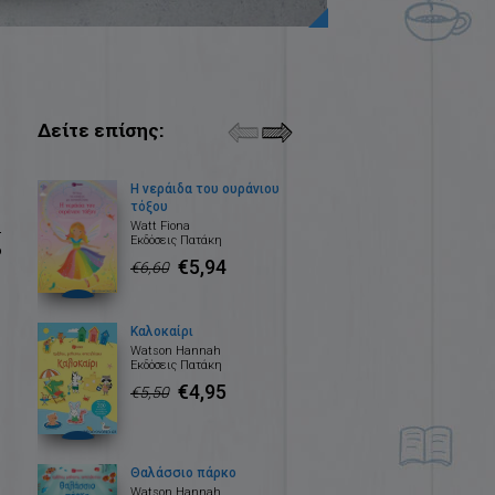
Δείτε επίσης:
Η νεράιδα του ουράνιου
τόξου
.
Watt Fiona
Εκδόσεις Πατάκη
ο
€5,94
€6,60
Καλοκαίρι
Watson Hannah
Εκδόσεις Πατάκη
€4,95
€5,50
Θαλάσσιο πάρκο
Watson Hannah