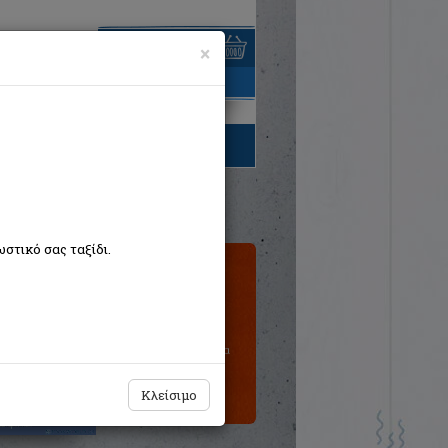
×
είναι άδειο
τηγορίες βιβλίων
στικό σας ταξίδι.
Τιμή εκδότη:€3,99
€3,59
Η τιμή μας:
Δεν υπάρχει δυνατότητα
παραγγελίας
Κλείσιμο