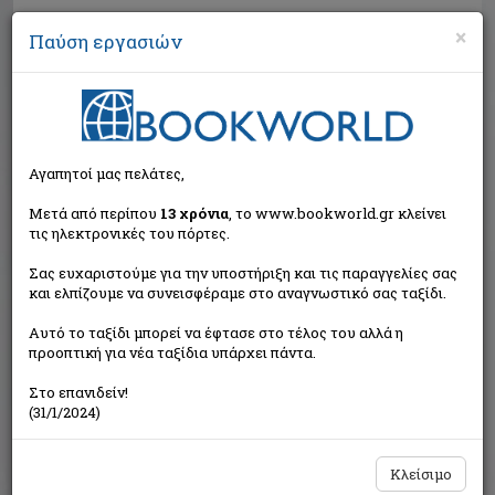
×
Παύση εργασιών
Αναζήτηση
Αγαπητοί μας πελάτες,
Μετά από περίπου
13 χρόνια
, το www.bookworld.gr κλείνει
τις ηλεκτρονικές του πόρτες.
Σας ευχαριστούμε για την υποστήριξη και τις παραγγελίες σας
και ελπίζουμε να συνεισφέραμε στο αναγνωστικό σας ταξίδι.
Τιμή εκδότη:€11,10
Αυτό το ταξίδι μπορεί να έφτασε στο τέλος του αλλά η
€9,99
Η τιμή μας:
προοπτική για νέα ταξίδια υπάρχει πάντα.
Δεν υπάρχει δυνατότητα παραγγελίας
Στο επανιδείν!
(31/1/2024)
Κλείσιμο