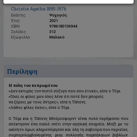
Η πύλη του πεπρωμένου
Christie Agatha 1890-1976
Εκδότης:
Ψυχογιός
Έτος:
2021
ISBN:
9786180136944
Σελίδες:
312
Εξώφυλλο:
Μαλακό
Περίληψη
Η πύλη του πεπρωμένου
«Δεν εκτιμάς τον πιστό σύζυγο που σου έτυχε», είπε ο Τόμι.
«Όλες οι φίλες μου όλες λένε ότι ποτέ δεν μπορείς
να ξέρεις με τους άντρες», είπε η Τάπενς.
«Λάθος φίλες έχεις», είπε ο Τόμι.
Ο Τόμι και η Τάπενς Μπέρεσφορντ είναι πολύ περήφανοι που
απέκτησαν ένα παλιό σπίτι στην αγγλική επαρχία. Μαζί με το
ακίνητο όμως κληρονόμησαν και όλη τη σαβούρα που περιείχε,
συμπεριλαμβανομένης μιας συλλογής παμπάλαιων βιβλίων.