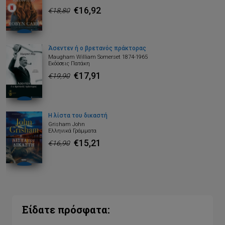
€16,92
€18,80
Άσεντεν ή ο βρετανός πράκτορας
Maugham William Somerset 1874-1965
Εκδόσεις Πατάκη
€17,91
€19,90
Η λίστα του δικαστή
Grisham John
Ελληνικά Γράμματα
€15,21
€16,90
Είδατε πρόσφατα: