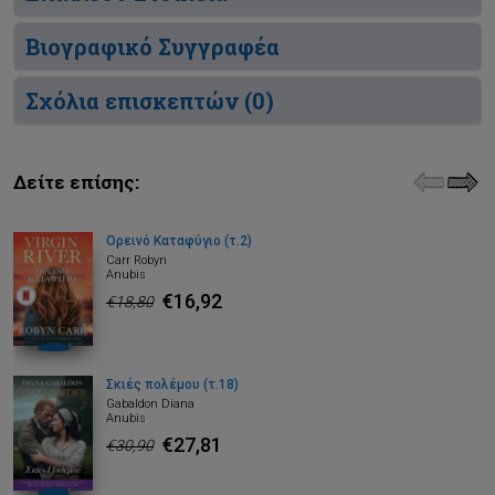
Βιογραφικό Συγγραφέα
Σχόλια επισκεπτών (
0
)
Δείτε επίσης:
Ορεινό Καταφύγιο (τ.2)
Carr Robyn
Anubis
€16,92
€18,80
Σκιές πολέμου (τ.18)
Gabaldon Diana
Anubis
€27,81
€30,90