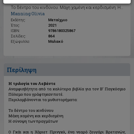
Η τριλογία του Λεβάντε
Το δέντρο του κινδύνου. Μάχη χαμένη και κερδισμένη. Η σύνοψη των πραγμάτων
Manning Olivia
Εκδότης:
Μεταίχμιο
Έτος:
2021
ISBN:
9786180325867
Σελίδες:
864
Εξώφυλλο:
Μαλακό
Περίληψη
Η τριλογία του Λεβάντε
Αναμφισβήτητα από τα καλύτερα βιβλία για τον Β’ Παγκόσμιο
Πόλεμο που γράφτηκαν ποτέ.
Περιλαμβάνονται τα μυθιστορήματα:
Το δέντρο του κινδύνου
Μάχη χαμένη και κερδισμένη
Η σύνοψη των πραγμάτων
Ο Γκάι και η Χάριετ Πρινγκλ, ένα νεαρό ζευγάρι Βρετανών,