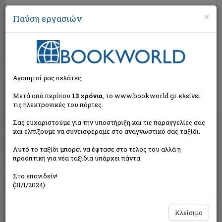
×
Παύση εργασιών
Αναζήτηση
Αγαπητοί μας πελάτες,
Μετά από περίπου
13 χρόνια
, το www.bookworld.gr κλείνει
τις ηλεκτρονικές του πόρτες.
Σας ευχαριστούμε για την υποστήριξη και τις παραγγελίες σας
και ελπίζουμε να συνεισφέραμε στο αναγνωστικό σας ταξίδι.
Τιμή εκδότη:€19,90
Αυτό το ταξίδι μπορεί να έφτασε στο τέλος του αλλά η
€17,91
Η τιμή μας:
προοπτική για νέα ταξίδια υπάρχει πάντα.
Δεν υπάρχει δυνατότητα παραγγελίας
Στο επανιδείν!
(31/1/2024)
Κλείσιμο