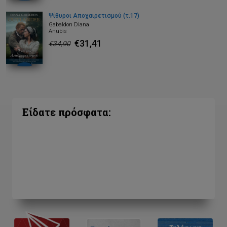
Ψίθυροι Αποχαιρετισμού (τ.17)
Gabaldon Diana
Anubis
€31,41
€34,90
Είδατε πρόσφατα: