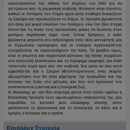
εγκαταλείπουν την Αθήνα τον Απρίλιο του 1941 για να
γλιτώσουν από τη γερμανική εισβολή. Φτάνουν στην Αίγυπτο,
καθώς οι δυνάμεις του Ρόμελ αργά αλλά σταθερά διασχίζουν
τη Σαχάρα και προσεγγίζουν το Κάιρο. Οι Πρινγκλ βρίσκονται
για άλλη μια φορά ενώπιον του πολέμου, ενώ την ίδια στιγμή
έχουν και τις δικές τους προσωπικές μάχες να δώσουν, στον
μονίμως περίπλοκο γάμο τους. Στους δρόμους, ο λαός
βρίσκεται μπροστά στο ενδεχόμενο ενός νέου κατακτητή, και
οι Ευρωπαίοι πρόσφυγες και οι εύποροι Αγγλοαιγύπτιοι
ετοιμάζονται να εγκαταλείψουν την πόλη. Τα βράδια όμως,
όλοι οι γνωστοί και σημαντικοί κάτοικοι της πόλης συρρέουν
στα πολυτελή ξενοδοχεία και τα περίφημα καμπαρέ, για έναν
τελευταίο χορό πριν από την εισβολή. Και μέσα σε όλα αυτά
εμφανίζεται και ο Σάιμον Μπόλντερστοουν, ένας νεαρός
αξιωματικός που θα γίνει μάρτυρας της τραγωδίας και της
έντασης της ζωής στο μέτωπο, και που στο πρόσωπό του
συνενώνονται η αστική και η πολεμική ζωή.
Η Manning, με την ίδια κοφτερή ματιά στην οποία οφείλει η
Βαλκανική Τριλογία τους αφοσιωμένους αναγνώστες της, μας
παραδίδει το χρονικό μιας ολόκληρης εποχής, όπου
μπλέκονται το προσωπικό και το συλλογικό, το χάος και η
ηρεμία, ο πόλεμος και η ειρήνη.
Επιπλέον Στοιχεία