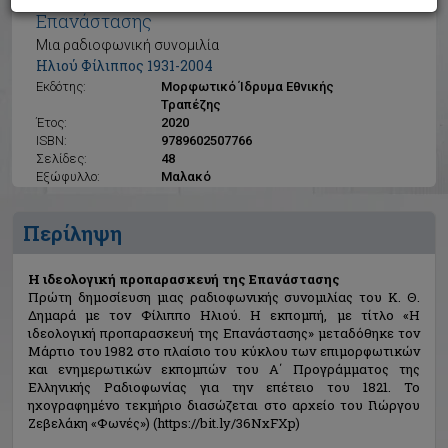
Η ιδεολογική προπαρασκευή της
Επανάστασης
Μια ραδιοφωνική συνομιλία
Ηλιού Φίλιππος 1931-2004
Εκδότης:
Μορφωτικό Ίδρυμα Εθνικής
Τραπέζης
Έτος:
2020
ISBN:
9789602507766
Σελίδες:
48
Εξώφυλλο:
Μαλακό
Περίληψη
Η ιδεολογική προπαρασκευή της Επανάστασης
Πρώτη δημοσίευση μιας ραδιοφωνικής συνομιλίας του Κ. Θ.
Δημαρά με τον Φίλιππο Ηλιού. Η εκπομπή, με τίτλο «Η
ιδεολογική προπαρασκευή της Επανάστασης» μεταδόθηκε τον
Μάρτιο του 1982 στο πλαίσιο του κύκλου των επιμορφωτικών
και ενημερωτικών εκπομπών του Α΄ Προγράμματος της
Ελληνικής Ραδιοφωνίας για την επέτειο του 1821. Το
ηχογραφημένο τεκμήριο διασώζεται στο αρχείο του Γιώργου
Ζεβελάκη «Φωνές») (https://bit.ly/36NxFXp)