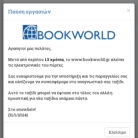
×
Παύση εργασιών
Αναζήτηση
Αγαπητοί μας πελάτες,
Μετά από περίπου
13 χρόνια
, το www.bookworld.gr κλείνει
τις ηλεκτρονικές του πόρτες.
Σας ευχαριστούμε για την υποστήριξη και τις παραγγελίες σας
και ελπίζουμε να συνεισφέραμε στο αναγνωστικό σας ταξίδι.
Τιμή εκδότη:€6,00
Αυτό το ταξίδι μπορεί να έφτασε στο τέλος του αλλά η
€5,40
Η τιμή μας:
προοπτική για νέα ταξίδια υπάρχει πάντα.
Δεν υπάρχει δυνατότητα παραγγελίας
Στο επανιδείν!
(31/1/2024)
Κλείσιμο