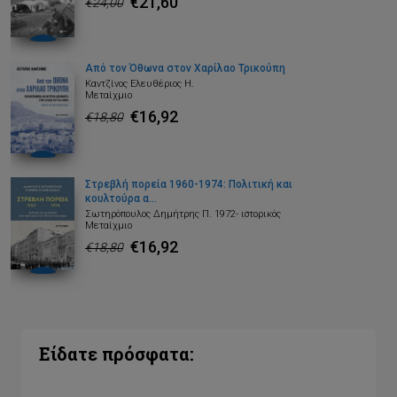
€21,60
€24,00
Από τον Όθωνα στον Χαρίλαο Τρικούπη
Καντζίνος Ελευθέριος Η.
Μεταίχμιο
€16,92
€18,80
Στρεβλή πορεία 1960-1974: Πολιτική και
κουλτούρα α...
Σωτηρόπουλος Δημήτρης Π. 1972- ιστορικός
Μεταίχμιο
€16,92
€18,80
Είδατε πρόσφατα: