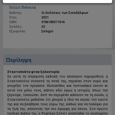
Σταχτοπούτα φτου ξελευτερία
Solnit Rebecca
Εκδότης:
Οι Εκδόσεις των Συναδέλφων
Έτος:
2021
ISBN:
9786185571016
Σελίδες:
32
Εξώφυλλο:
Σκληρό
Περίληψη
Σταχτοπούτα φτου ξελευτερία
Σε αυτή τη σύγχρονη εκδοχή του κλασικού παραμυθιού, η
Σταχτοπούτα συναντά τη νονά της, πηγαίνει στον χορό και
γνωρίζει τον πρίγκιπα. Κολοκύθες και ποντικάκια έχουν κι
αυτά τον ρόλο τους, κάπου εδώ όμως η ιστορία, όπως την
ξέρουμε, τελειώνει. Αντί να περιμένει κάποιον να τη σώσει, η
Σταχτοπούτα μαθαίνει ότι μπορεί η ίδια να σώσει τον εαυτό
της και να βοηθήσει τους γύρω της, καθώς και να παλέψει για
τη ζωή της, κάνοντάς την πιο όμορφη για όλους. Στο πρώτο
παιδικό βιβλίο της, η Ρεμπέκα Σόλνιτ αναπλάθει το αγαπημένο