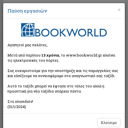
×
Παύση εργασιών
Αναζήτηση
Αγαπητοί μας πελάτες,
Μετά από περίπου
13 χρόνια
, το www.bookworld.gr κλείνει
τις ηλεκτρονικές του πόρτες.
Σας ευχαριστούμε για την υποστήριξη και τις παραγγελίες σας
και ελπίζουμε να συνεισφέραμε στο αναγνωστικό σας ταξίδι.
Τιμή εκδότη:€12,00
Αυτό το ταξίδι μπορεί να έφτασε στο τέλος του αλλά η
€10,80
Η τιμή μας:
προοπτική για νέα ταξίδια υπάρχει πάντα.
Δεν υπάρχει δυνατότητα παραγγελίας
Στο επανιδείν!
(31/1/2024)
Κλείσιμο