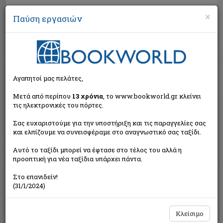
×
Παύση εργασιών
Αναζήτηση
Αγαπητοί μας πελάτες,
Μετά από περίπου
13 χρόνια
, το www.bookworld.gr κλείνει
τις ηλεκτρονικές του πόρτες.
Σας ευχαριστούμε για την υποστήριξη και τις παραγγελίες σας
και ελπίζουμε να συνεισφέραμε στο αναγνωστικό σας ταξίδι.
Τιμή εκδότη:€24,80
Αυτό το ταξίδι μπορεί να έφτασε στο τέλος του αλλά η
€22,32
Η τιμή μας:
προοπτική για νέα ταξίδια υπάρχει πάντα.
Δεν υπάρχει δυνατότητα παραγγελίας
Στο επανιδείν!
(31/1/2024)
Κλείσιμο