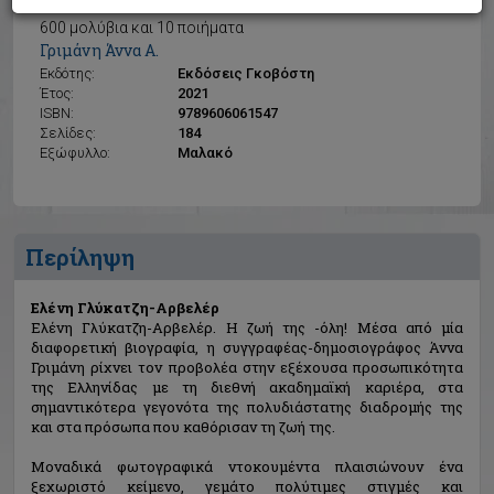
Ελένη Γλύκατζη-Αρβελέρ
600 μολύβια και 10 ποιήματα
Γριμάνη Άννα Α.
Εκδότης:
Εκδόσεις Γκοβόστη
Έτος:
2021
ISBN:
9789606061547
Σελίδες:
184
Εξώφυλλο:
Μαλακό
Περίληψη
Ελένη Γλύκατζη-Αρβελέρ
Eλένη Γλύκατζη-Αρβελέρ. Η ζωή της -όλη! Μέσα από μία
διαφορετική βιογραφία, η συγγραφέας-δημοσιογράφος Άννα
Γριμάνη ρίχνει τον προβολέα στην εξέχουσα προσωπικότητα
της Ελληνίδας με τη διεθνή ακαδημαϊκή καριέρα, στα
σημαντικότερα γεγονότα της πολυδιάστατης διαδρομής της
και στα πρόσωπα που καθόρισαν τη ζωή της.
Μοναδικά φωτογραφικά ντοκουμέντα πλαισιώνουν ένα
ξεχωριστό κείμενο, γεμάτο πολύτιμες στιγμές και