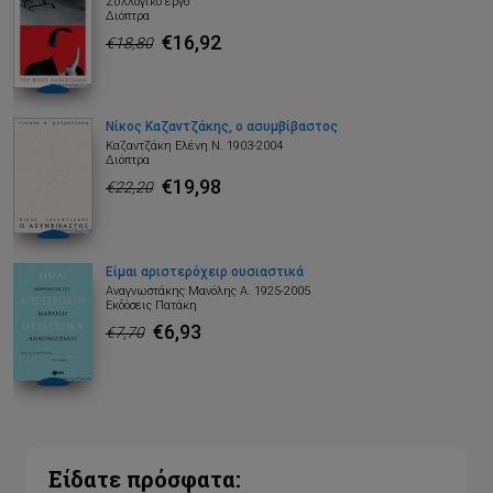
Συλλογικό έργο
Διόπτρα
€16,92
€18,80
Νίκος Καζαντζάκης, ο ασυμβίβαστος
Καζαντζάκη Ελένη Ν. 1903-2004
Διόπτρα
€19,98
€22,20
Είμαι αριστερόχειρ ουσιαστικά
Αναγνωστάκης Μανόλης Α. 1925-2005
Εκδόσεις Πατάκη
€6,93
€7,70
Είδατε πρόσφατα: