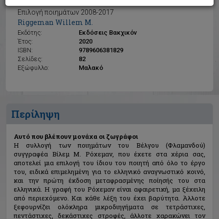
Αυτό που βλέπουν μονάχα οι ζωγράφοι
Επιλογή ποιημάτων 2008-2017
Riggeman Willem M.
Εκδότης:
Εκδόσεις Βακχικόν
Έτος:
2020
ISBN:
9789606381829
Σελίδες:
82
Εξώφυλλο:
Μαλακό
Περίληψη
Αυτό που βλέπουν μονάχα οι ζωγράφοι
Η συλλογή των ποιημάτων του Βέλγου (Φλαμανδού)
συγγραφέα Βίλεμ Μ. Ρόχεμαν, που έχετε στα χέρια σας,
αποτελεί μια επιλογή του ίδιου του ποιητή από όλο το έργο
του, ειδικά επιμελημένη για το ελληνικό αναγνωστικό κοινό,
και την πρώτη έκδοση μεταφρασμένης ποίησής του στα
ελληνικά. Η γραφή του Ρόχεμαν είναι αφαιρετική, μα ξέχειλη
από περιεχόμενο. Και κάθε λέξη του έχει βαρύτητα. Άλλοτε
ξεφουρνίζει ολόκληρα μικροδιηγήματα σε τετράστιχες,
πεντάστιχες, δεκάστιχες στροφές, άλλοτε χαρακώνει τον