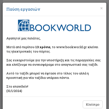
×
Παύση εργασιών
Αναζήτηση
Αγαπητοί μας πελάτες,
Μετά από περίπου
13 χρόνια
, το www.bookworld.gr κλείνει
τις ηλεκτρονικές του πόρτες.
Σας ευχαριστούμε για την υποστήριξη και τις παραγγελίες σας
και ελπίζουμε να συνεισφέραμε στο αναγνωστικό σας ταξίδι.
Τιμή εκδότη:€10,60
Αυτό το ταξίδι μπορεί να έφτασε στο τέλος του αλλά η
€9,54
Η τιμή μας:
προοπτική για νέα ταξίδια υπάρχει πάντα.
Δεν υπάρχει δυνατότητα παραγγελίας
Στο επανιδείν!
(31/1/2024)
Κλείσιμο