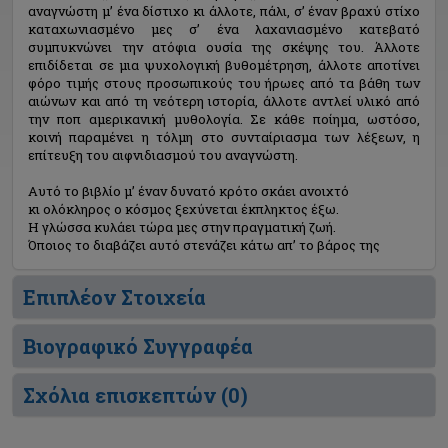
αναγνώστη μ’ ένα δίστιχο κι άλλοτε, πάλι, σ’ έναν βραχύ στίχο
καταχωνιασμένο μες σ’ ένα λαχανιασμένο κατεβατό
συμπυκνώνει την ατόφια ουσία της σκέψης του. Άλλοτε
επιδίδεται σε μια ψυχολογική βυθομέτρηση, άλλοτε αποτίνει
φόρο τιμής στους προσωπικούς του ήρωες από τα βάθη των
αιώνων και από τη νεότερη ιστορία, άλλοτε αντλεί υλικό από
την ποπ αμερικανική μυθολογία. Σε κάθε ποίημα, ωστόσο,
κοινή παραμένει η τόλμη στο συνταίριασμα των λέξεων, η
επίτευξη του αιφνιδιασμού του αναγνώστη.
Αυτό το βιβλίο μ’ έναν δυνατό κρότο σκάει ανοιχτό
κι ολόκληρος ο κόσμος ξεχύνεται έκπληκτος έξω.
Η γλώσσα κυλάει τώρα μες στην πραγματική ζωή.
Όποιος το διαβάζει αυτό στενάζει κάτω απ’ το βάρος της
Επιπλέον Στοιχεία
Βιογραφικό Συγγραφέα
Σχόλια επισκεπτών (
0
)