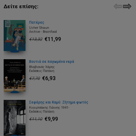
Δείτε επίσης:
Πατέρες
Usher Shaun
Archive - Brainfood
€11,99
€13,32
Βουτιά σε παγωμένα νερά
Βλαβιανός Χάρης
Εκδόσεις Πατάκη
€6,93
€7,70
Σεφέρης και Καμύ: Ζήτημα φωτός
Κιουρτσάκης Γιάννης 1941-
Εκδόσεις Πατάκη
€9,99
€11,10