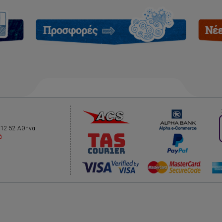
112 52 Αθήνα
ό