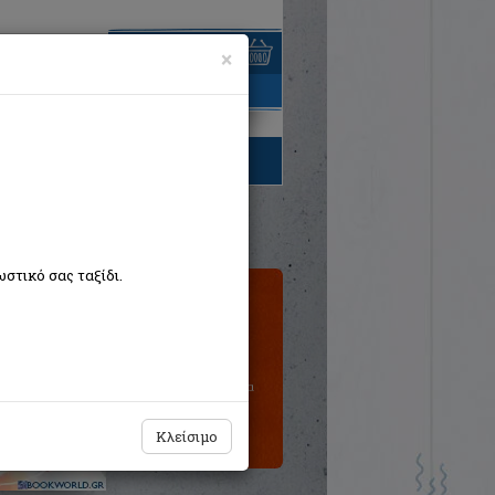
×
είναι άδειο
τηγορίες βιβλίων
στικό σας ταξίδι.
Τιμή εκδότη:€5,50
€4,95
Η τιμή μας:
Δεν υπάρχει δυνατότητα
παραγγελίας
Κλείσιμο