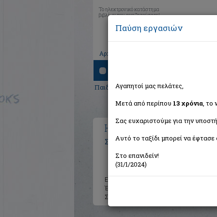
Το ηλεκτρονικό κατάστημα
βιβλίων που αναζητούσατε!
Παύση εργασιών
|
|
|
Αρχική
Το καλάθι μου
Εγγραφή
Σύνδ
Αναζήτηση
Αγαπητοί μας πελάτες,
Παιδικά - Εφηβικά
> Η ψυχή
Μετά από περίπου
13 χρόνια
, το
Σας ευχαριστούμε για την υποστή
Η ψυχή
Αυτό το ταξίδι μπορεί να έφτασε 
Στεφανίδου Έλενα Λ.
Στο επανιδείν!
(31/1/2024)
Εκδότης:
Μωραΐτης Εκδόσεις
Έτος:
2020
Σελίδες:
16