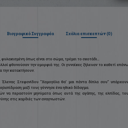
Βιογραφικό Συγγραφέα
Σχόλια επισκεπτών (
0
)
, φυλακισμένη όπως είναι στο σώμα, τρέμει το σκοτάδι…
λλοί φθονούσαν την ομορφιά της. Οι γυναίκες ζήλευαν το καθετί επάν
να την κατακτήσουν.
 Έλενας Στεφανίδου "Χαμογέλα θα’ μαι πάντα δίπλα σου" υπάρχου
ηλεπίδραση μαζί τους γέννησε ένα ηθικό δίδαγμα.
ών να περαστούν μηνύματα όπως αυτά της αγάπης, της ελπίδας, το
σύνης στις καρδιές των αναγνωστών.