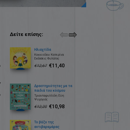
Δείτε επίσης:
Ηλιαχτίδα
Κοκκινίδου Κατερίνα
Εκδόσεις Φυλάτος
€11,40
ω
€12,67
ν
Δραστηριότητες με τα
παιδιά του κόσμου
υ
Τριανταφυλλίδη Εύη
Ψυχογιός
€10,98
€12,20
Το βάζο της
αντιβαρεμάρας