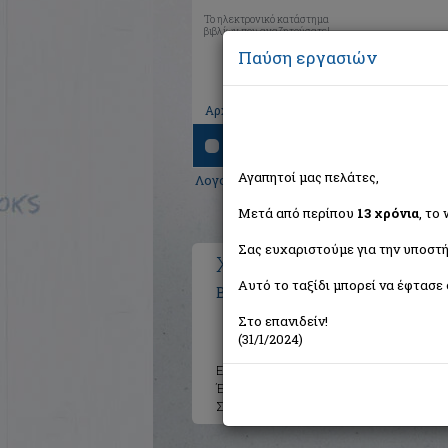
Το ηλεκτρονικό κατάστημα
βιβλίων που αναζητούσατε!
Παύση εργασιών
|
|
|
Αρχική
Το καλάθι μου
Εγγραφή
Σύνδ
Αναζήτηση
Αγαπητοί μας πελάτες,
Λογοτεχνία
>
Μεταφρασμένη λογοτεχνί
Μετά από περίπου
13 χρόνια
, το
Σας ευχαριστούμε για την υποστή
Χωρίς έλεος
Αυτό το ταξίδι μπορεί να έφτασε 
Baldacci David
Στο επανιδείν!
(31/1/2024)
Εκδότης:
Bell / Χαρλένικ Ελλάς
Έτος:
2020
Σελίδες:
416