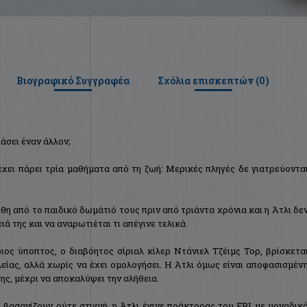
Βιογραφικό Συγγραφέα
Σχόλια επισκεπτών (
0
)
άσει έναν άλλον;
έχει πάρει τρία μαθήματα από τη ζωή: Μερικές πληγές δε γιατρεύοντα
θη από το παιδικό δωμάτιό τους πριν από τριάντα χρόνια και η Άτλι δε
ά της και να αναρωτιέται τι απέγινε τελικά.
ιος ύποπτος, ο διαβόητος σίριαλ κίλερ Ντάνιελ Τζέιμς Τορ, βρίσκετα
ίας, αλλά χωρίς να έχει ομολογήσει. Η Άτλι όμως είναι αποφασισμέν
της, μέχρι να αποκαλύψει την αλήθεια.
 βασανίζουν ούτε στιγμή, η Άτλι έγινε πράκτορας του FBI με μοναδικ