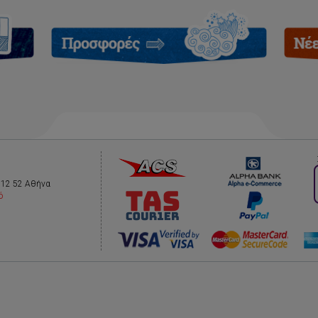
112 52 Αθήνα
ό