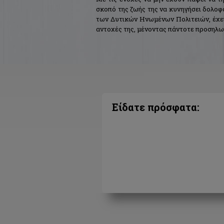
σκοπό της ζωής της να κυνηγήσει δολο
των Δυτικών Ηνωμένων Πολιτειών, έχει 
αντοχές της, μένοντας πάντοτε προσηλω
Τώρα, η Άτλι αναλαμβάνει μια έρευνα,
συνεχίζεται με μια δυσοίωνη ανακάλυ
επικίνδυνη από όσο φαινόταν αρχικά...
Το "Χωρίς έλεος" είναι το πρώτο βιβλίο
πρωταγωνίστρια την ειδική πράκτορα του
Είδατε πρόσφατα: