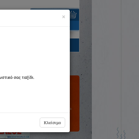
×
είναι άδειο
τηγορίες βιβλίων
στικό σας ταξίδι.
Τιμή εκδότη:€9,90
€8,91
Η τιμή μας:
Δεν υπάρχει δυνατότητα
παραγγελίας
Κλείσιμο