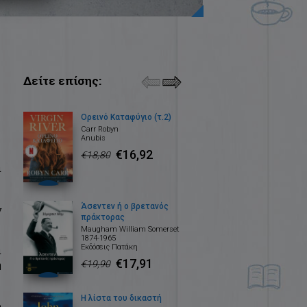
Δείτε επίσης:
Ορεινό Καταφύγιο (τ.2)
Carr Robyn
Anubis
€16,92
€18,80
ι
Άσεντεν ή ο βρετανός
ν
πράκτορας
Maugham William Somerset
1874-1965
Εκδόσεις Πατάκη
ι
€17,91
η
€19,90
Η λίστα του δικαστή
ό