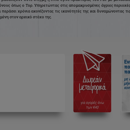
φόνους όπως ο Τορ. Υπηρετώντας στις απομακρυσμένες άγριες περιοχέ
περάσει χρόνια ακονίζοντας τις ικανότητές της και δυναμώνοντας τι
μένη στον αρχικό στόχο της.
 η οποία αρχίζει με την εξαφάνιση ενός άντρα στο Γκραν Κάνιον. Κα
ψη που θα δείξει ότι η υπόθεση αυτή είναι πολύ πιο περίπλοκη κα
 της νέας σειράς του #1 bestselling συγγραφέα Ντέιβιντ Μπαλντάτσι μ
 FBI Άτλι Πάιν.