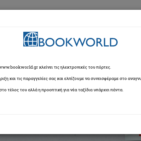
εση
Κα
α
>
Αστυνομικό Μυθιστόρημα
> Χωρίς έλεος
 www.bookworld.gr κλείνει τις ηλεκτρονικές του πόρτες.
ριξη και τις παραγγελίες σας και ελπίζουμε να συνεισφέραμε στο αναγνω
στο τέλος του αλλά η προοπτική για νέα ταξίδια υπάρχει πάντα.
ISBN:
9789605071400
Εξώφυλλο:
Μαλακό