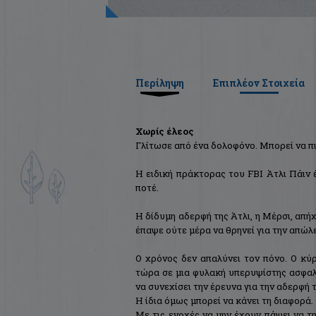
Περίληψη
Επιπλέον Στοιχεία
Χωρίς έλεος
Γλίτωσε από ένα δολοφόνο. Μπορεί να πι
Η ειδική πράκτορας του FBI Άτλι Πάιν 
ποτέ.
Η δίδυμη αδερφή της Άτλι, η Μέρσι, απήχ
έπαψε ούτε μέρα να θρηνεί για την απώλει
Ο χρόνος δεν απαλύνει τον πόνο. Ο κύρ
τώρα σε μια φυλακή υπερυψίστης ασφαλε
να συνεχίσει την έρευνα για την αδερφή 
Η ίδια όμως μπορεί να κάνει τη διαφορά.
Με τις ενοχές να μην έχουν πάψει να τη