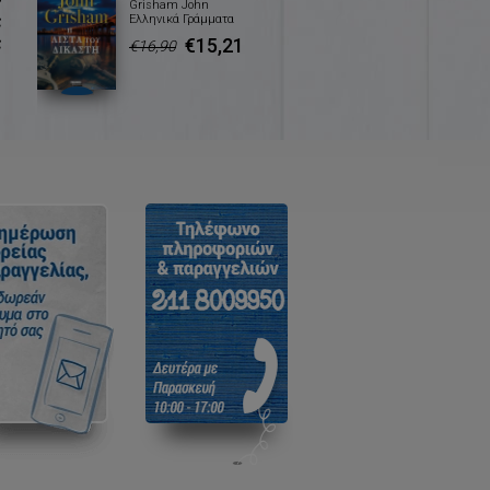
Grisham John
ς
Ελληνικά Γράμματα
ς
€15,21
€16,90
ι
ι
ε