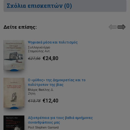
Σχόλια επισκεπτών (
0
)
Δείτε επίσης:
Ψηφιακά μέσα και πολιτισμός
Συλλογικό έργο
Σταμούλης Αντ.
€24,80
€27,56
Ο «μύθος» της Δημοκρατίας και το
πολύτροπον της βίας
Βλάχος Βασίλης Δ.
Ζήτη
€12,40
€13,78
Αξιοπρέπεια για τους βαθιά αμνήμονες
συνανθρώπους μας
Post Stephen Garrard