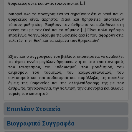
θρησκείες ούτε και αντίστοιχοι πιστοί. [...]
Μπορεί όλα τα προηγούμενα να σημαίνουν ότι οι ναοί και οι
θρησκείες είναι άχρηστα; Ναοί και θρησκείες αποτελούν
τόπους μαθητείας. Βοηθούν τον άνθρωπο να εμβαθύνει στη
σχέση του με τον Θεό και το σύμπαν. [...] Είναι πολύ χρήσιμο
επομένως να γνωρίζουμε τις βασικές αρχές που αφορούν στις
τελετές, την ηθική και τα κείμενα των θρησκειών".
Εξ ου και ο συγγραφέας του βιβλίου, αποπειράται να αναδείξει
τις όψεις εννέα μεγάλων θρησκειών, ήτοι του χριστιανισμού,
του ισλαμισμού, του ινδουισμού, του βουδισμού, του
ανιμισμού, του ταοϊσμού, του κομφουκιανισμού, του
σιντοϊσμού και του ιουδαϊσμού και, παράλληλα, τις ποικίλες
όψεις της θρησκείας και της αλληλεπίδρασής της με τον
άνθρωπο, την κοινωνία, την πολιτική, την οικονομία και άλλους
τομείς του επιστητού.
Επιπλέον Στοιχεία
Βιογραφικό Συγγραφέα