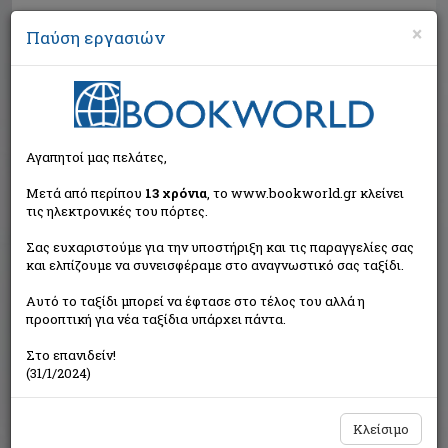
×
Παύση εργασιών
Αναζήτηση
Αγαπητοί μας πελάτες,
Μετά από περίπου
13 χρόνια
, το www.bookworld.gr κλείνει
τις ηλεκτρονικές του πόρτες.
Σας ευχαριστούμε για την υποστήριξη και τις παραγγελίες σας
και ελπίζουμε να συνεισφέραμε στο αναγνωστικό σας ταξίδι.
Τιμή εκδότη:€13,30
Αυτό το ταξίδι μπορεί να έφτασε στο τέλος του αλλά η
€11,97
Η τιμή μας:
προοπτική για νέα ταξίδια υπάρχει πάντα.
Δεν υπάρχει δυνατότητα παραγγελίας
Στο επανιδείν!
(31/1/2024)
Κλείσιμο