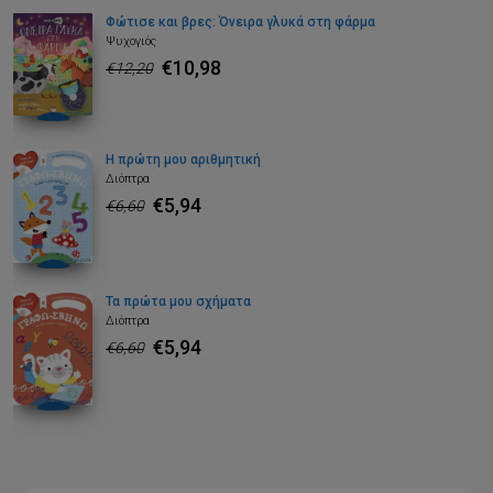
Φώτισε και βρες: Όνειρα γλυκά στη φάρμα
Ψυχογιός
€10,98
€12,20
Η πρώτη μου αριθμητική
Διόπτρα
€5,94
€6,60
Τα πρώτα μου σχήματα
Διόπτρα
€5,94
€6,60