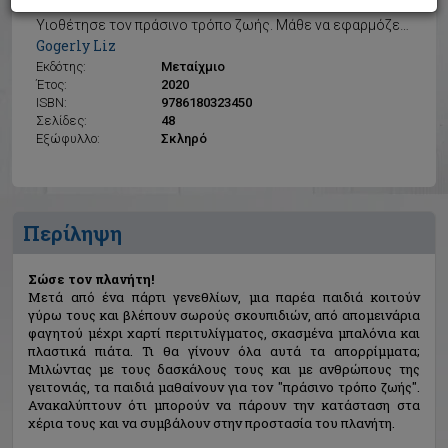
Σώσε τον πλανήτη!
Υιοθέτησε τον πράσινο τρόπο ζωής. Μάθε να εφαρμόζεις τις βασικές αρχές του
Gogerly Liz
Εκδότης:
Μεταίχμιο
Έτος:
2020
ISBN:
9786180323450
Σελίδες:
48
Εξώφυλλο:
Σκληρό
Περίληψη
Σώσε τον πλανήτη!
Μετά από ένα πάρτι γενεθλίων, μια παρέα παιδιά κοιτούν
γύρω τους και βλέπουν σωρούς σκουπιδιών, από απομεινάρια
φαγητού μέχρι χαρτί περιτυλίγματος, σκασμένα μπαλόνια και
πλαστικά πιάτα. Τι θα γίνουν όλα αυτά τα απορρίμματα;
Μιλώντας με τους δασκάλους τους και με ανθρώπους της
γειτονιάς, τα παιδιά μαθαίνουν για τον "πράσινο τρόπο ζωής".
Ανακαλύπτουν ότι μπορούν να πάρουν την κατάσταση στα
χέρια τους και να συμβάλουν στην προστασία του πλανήτη.