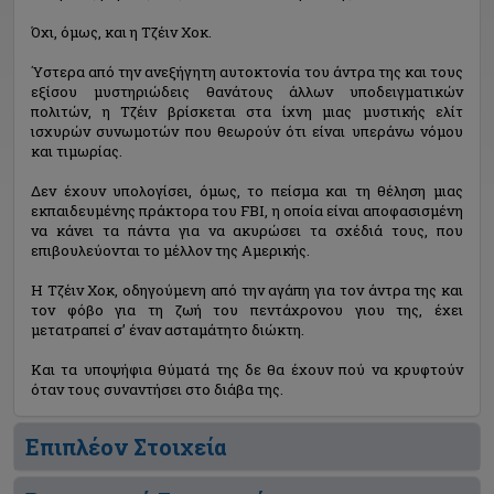
Όχι, όμως, και η Τζέιν Χοκ.
Ύστερα από την ανεξήγητη αυτοκτονία του άντρα της και τους
εξίσου μυστηριώδεις θανάτους άλλων υποδειγματικών
πολιτών, η Τζέιν βρίσκεται στα ίχνη μιας μυστικής ελίτ
ισχυρών συνωμοτών που θεωρούν ότι είναι υπεράνω νόμου
και τιμωρίας.
Δεν έχουν υπολογίσει, όμως, το πείσμα και τη θέληση μιας
εκπαιδευμένης πράκτορα του FBI, η οποία είναι αποφασισμένη
να κάνει τα πάντα για να ακυρώσει τα σχέδιά τους, που
επιβουλεύονται το μέλλον της Αμερικής.
Η Τζέιν Χοκ, οδηγούμενη από την αγάπη για τον άντρα της και
τον φόβο για τη ζωή του πεντάχρονου γιου της, έχει
μετατραπεί σ’ έναν ασταμάτητο διώκτη.
Και τα υποψήφια θύματά της δε θα έχουν πού να κρυφτούν
όταν τους συναντήσει στο διάβα της.
Επιπλέον Στοιχεία