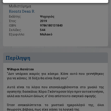
Ψίθυροι θανάτου
Μυθιστόρημα
Koontz Dean R.
Εκδότης:
Ψυχογιός
Έτος:
2019
ISBN:
9786180131840
Σελίδες:
544
Εξώφυλλο:
Μαλακό
Περίληψη
Ψίθυροι θανάτου
"Δεν υπάρχει καιρός για χάσιμο. Κάνε αυτό που γεννήθηκες
για να κάνεις. Η δόξα θα είναι δική σου".
Αυτά είναι τα λόγια που επαναλαμβάνονται στο μυαλό της
αγαπητής δασκάλας Κόρα Γκάντερσαν λίγο πριν αυτοκτονήσει,
αλλά και πολλών άλλων, σ’ ένα απίστευτο σκηνικό σφαγής.
Όταν ανακαλύπτεται το μυστικό ημερολόγιό της, όλοι
θεωρούν, βέβαια, πως είχε χάσει τα λογικά της.