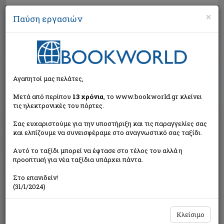
×
Παύση εργασιών
Αναζήτηση
Αγαπητοί μας πελάτες,
Μετά από περίπου
13 χρόνια
, το www.bookworld.gr κλείνει
τις ηλεκτρονικές του πόρτες.
Σας ευχαριστούμε για την υποστήριξη και τις παραγγελίες σας
και ελπίζουμε να συνεισφέραμε στο αναγνωστικό σας ταξίδι.
Τιμή εκδότη:€18,80
Αυτό το ταξίδι μπορεί να έφτασε στο τέλος του αλλά η
€16,92
Η τιμή μας:
προοπτική για νέα ταξίδια υπάρχει πάντα.
Δεν υπάρχει δυνατότητα παραγγελίας
Στο επανιδείν!
(31/1/2024)
Κλείσιμο