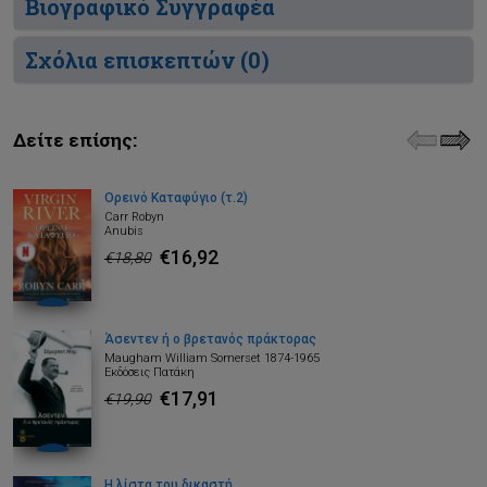
Βιογραφικό Συγγραφέα
Σχόλια επισκεπτών (
0
)
Δείτε επίσης:
Ορεινό Καταφύγιο (τ.2)
Carr Robyn
Anubis
€16,92
€18,80
Άσεντεν ή ο βρετανός πράκτορας
Maugham William Somerset 1874-1965
Εκδόσεις Πατάκη
€17,91
€19,90
Η λίστα του δικαστή