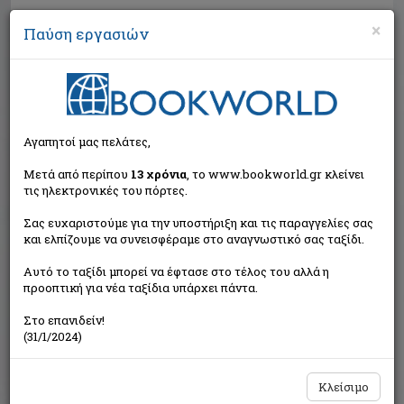
×
Παύση εργασιών
Αναζήτηση
Αγαπητοί μας πελάτες,
Μετά από περίπου
13 χρόνια
, το www.bookworld.gr κλείνει
τις ηλεκτρονικές του πόρτες.
Σας ευχαριστούμε για την υποστήριξη και τις παραγγελίες σας
και ελπίζουμε να συνεισφέραμε στο αναγνωστικό σας ταξίδι.
Τιμή εκδότη:€9,90
Αυτό το ταξίδι μπορεί να έφτασε στο τέλος του αλλά η
€8,91
Η τιμή μας:
προοπτική για νέα ταξίδια υπάρχει πάντα.
Δεν υπάρχει δυνατότητα παραγγελίας
Στο επανιδείν!
(31/1/2024)
Κλείσιμο