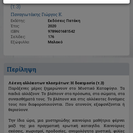
Λέσχη αλλόκοτων πλασμάτων: Η δοκιμασία
(τ.3)
Παναγιωτάκης Γιώργος Κ.
Εκδότης:
Εκδόσεις Πατάκη
Έτος:
2020
ISBN:
9789601681542
Σελίδες:
176
Εξώφυλλο:
Μαλακό
Περίληψη
Λέσχη αλλόκοτων πλασμάτων: Η δοκιμασία (τ.3)
Παράξενες µέρες ξηµερώνουν στο Μυστικό Καταφύγιο. Τα
παιδιά αλλάζουν. Το βλέπουν στα πρόσωπα, στα σώµατα, στα
συναισθήµατά τους. Το βλέπουν και στις αλλόκοτες δυνάµεις
τους που διαφοροποιούνται. Που ατονούν, εξαφανίζονται ή
θεριεύουν.
Την ίδια ώρα, µια µυστηριώδης καινούρια µαθήτρια φέρνει
µαζί της µια πραγµατική ερωτική καταιγίδα. Καινούριες
σχέσεις, χωρισµοί, προδοσίες, ανοµολόγητα µυστικά, φιλίες