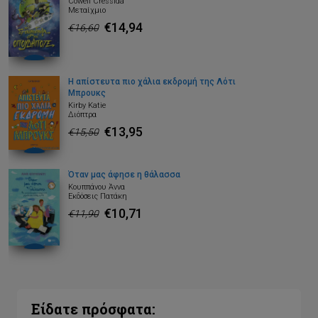
Cowell Cressida
Μεταίχμιο
€14,94
€16,60
Η απίστευτα πιο χάλια εκδρομή της Λότι
Μπρουκς
Kirby Katie
Διόπτρα
€13,95
€15,50
Όταν μας άφησε η θάλασσα
Κουππάνου Άννα
Εκδόσεις Πατάκη
€10,71
€11,90
Είδατε πρόσφατα: