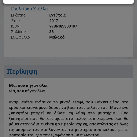
Μα, πού πήγαν όλοι;
Γουλτίδου Στέλλα
Εκδότης:
Εντύποις
Έτος:
2017
ISBN:
9786185300197
Σελίδες:
38
Εξώφυλλο:
Μαλακό
Περίληψη
Μα, πού πήγαν όλοι;
Μα, πού πήγαν όλοι;
Αναρωτιέται ανήσυχα το μικρό ελάφι, που ψάχνει μέσα στο
κρύο και χιονισμένο δάσος να βρει τους φίλους του. Μόνο ένα
ξυπνητήρι μπορεί να δώσει τη λύση στο μυστήριο... Ένα
ξυπνητήρι που θα χτυπήσει στο τέλος του χειμώνα και θα
μάθει στον Λάφι τι είναι η χειμερία νάρκη, απαντώντας σε όλες
τις απορίες του και λύνοντας το μυστήριο που έπλασε με τη
φαντασία του, για την εξαφάνιση των φίλων του...