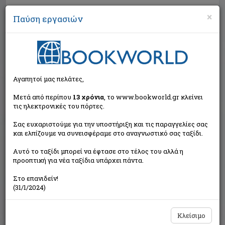
×
Παύση εργασιών
Αναζήτηση
Αγαπητοί μας πελάτες,
Μετά από περίπου
13 χρόνια
, το www.bookworld.gr κλείνει
τις ηλεκτρονικές του πόρτες.
Σας ευχαριστούμε για την υποστήριξη και τις παραγγελίες σας
και ελπίζουμε να συνεισφέραμε στο αναγνωστικό σας ταξίδι.
Τιμή εκδότη:€7,42
Αυτό το ταξίδι μπορεί να έφτασε στο τέλος του αλλά η
€6,68
Η τιμή μας:
προοπτική για νέα ταξίδια υπάρχει πάντα.
Δεν υπάρχει δυνατότητα παραγγελίας
Στο επανιδείν!
(31/1/2024)
Κλείσιμο