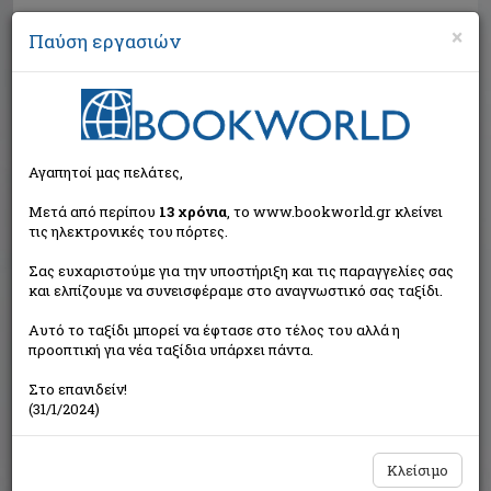
×
Παύση εργασιών
Αναζήτηση
Αγαπητοί μας πελάτες,
Μετά από περίπου
13 χρόνια
, το www.bookworld.gr κλείνει
τις ηλεκτρονικές του πόρτες.
Σας ευχαριστούμε για την υποστήριξη και τις παραγγελίες σας
και ελπίζουμε να συνεισφέραμε στο αναγνωστικό σας ταξίδι.
Τιμή εκδότη:€12,00
Αυτό το ταξίδι μπορεί να έφτασε στο τέλος του αλλά η
€10,80
Η τιμή μας:
προοπτική για νέα ταξίδια υπάρχει πάντα.
Δεν υπάρχει δυνατότητα παραγγελίας
Στο επανιδείν!
(31/1/2024)
Κλείσιμο