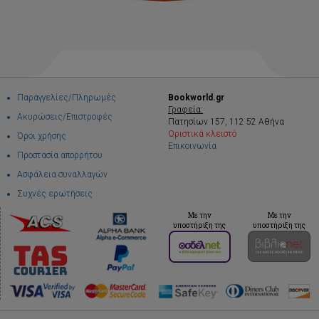
Παραγγελίες/Πληρωμές
Bookworld.gr
Γραφεία:
Ακυρώσεις/Επιστροφές
Πατησίων 157, 112 52 Αθήνα
Οριστικά κλειστό
Όροι χρήσης
Επικοινωνία
Προστασία απορρήτου
Ασφάλεια συναλλαγών
Συχνές ερωτήσεις
Με την
Με την
υποστήριξη της
υποστήριξη της