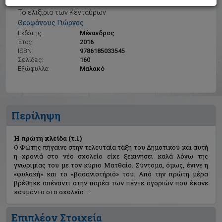
Η πρώτη κλείδα (τ.1)
Το ελιξίριο των Κενταύρων
Θεοφάνους Γιώργος
Εκδότης:
Μένανδρος
Έτος:
2016
ISBN:
9786185033545
Σελίδες:
160
Εξώφυλλο:
Μαλακό
Περίληψη
Η πρώτη κλείδα (τ.1)
Ο Φώτης πήγαινε στην τελευταία τάξη του Δημοτικού και αυτή
η χρονιά στο νέο σχολείο είχε ξεκινήσει καλά λόγω της
γνωριμίας του με τον κύριο Ματθαίο. Σύντομα, όμως, έγινε η
«φυλακή» και το «βασανιστήριό» του. Από την πρώτη μέρα
βρέθηκε απέναντι στην παρέα των πέντε αγοριών που έκανε
κουμάντο στο σχολείο....
Επιπλέον Στοιχεία