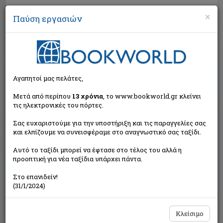
×
Παύση εργασιών
Αναζήτηση
Αγαπητοί μας πελάτες,
Μετά από περίπου
13 χρόνια
, το www.bookworld.gr κλείνει
τις ηλεκτρονικές του πόρτες.
Σας ευχαριστούμε για την υποστήριξη και τις παραγγελίες σας
και ελπίζουμε να συνεισφέραμε στο αναγνωστικό σας ταξίδι.
Τιμή εκδότη:€17,90
Αυτό το ταξίδι μπορεί να έφτασε στο τέλος του αλλά η
€16,11
Η τιμή μας:
προοπτική για νέα ταξίδια υπάρχει πάντα.
Δεν υπάρχει δυνατότητα παραγγελίας
Στο επανιδείν!
(31/1/2024)
Κλείσιμο