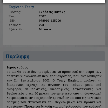
Ιερός τρόμος
Eagleton Terry
Εκδότης:
Εκδόσεις Πατάκη
Έτος:
2007
ISBN:
9789601625706
Σελίδες:
223
Εξώφυλλο:
Μαλακό
Περίληψη
Ιερός τρόμος
Το βιβλίο αυτό δεν προορίζεται να προστεθεί στη σειρά των
πολιτικών αναλύσεων περί τρομοκρατίας, που ακολούθησαν
την 11η Σεπτεμβρίου 2001. Ο Terry Eagleton αναλύει τη
διαχρονική εξέλιξη της έννοιας του τρόμου μέσα από
αναφορές σε πολιτικές, φιλοσοφικές, λογοτεχνικές και
θεολογικές πηγές. Η μελέτη του εκτείνεται από τη διονυσιακή
λατρεία μέχρι τις σαιξπηρικές τραγωδίες και από τις πολιτικές
απόψεις του Νταντόν και του Χέγκελ μέχρι τον Φρόυντ και
τον Λακάν. Πρόκειται δηλαδή για μια "φιλοσοφία του τρόμου"