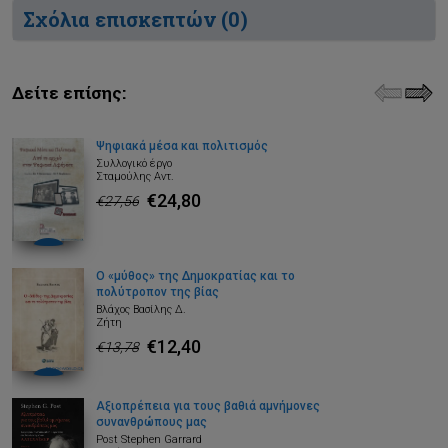
Σχόλια επισκεπτών (
0
)
Δείτε επίσης:
Ψηφιακά μέσα και πολιτισμός
Συλλογικό έργο
Σταμούλης Αντ.
€24,80
€27,56
Ο «μύθος» της Δημοκρατίας και το
πολύτροπον της βίας
Βλάχος Βασίλης Δ.
Ζήτη
€12,40
€13,78
Αξιοπρέπεια για τους βαθιά αμνήμονες
συνανθρώπους μας
Post Stephen Garrard