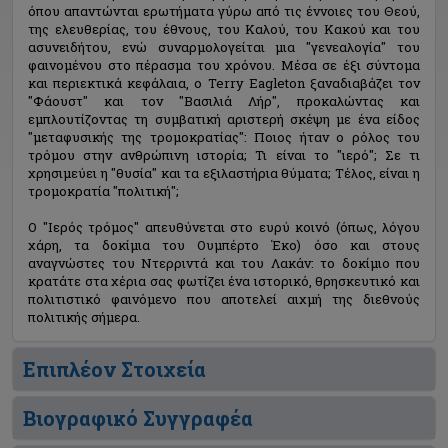
όπου απαντώνται ερωτήματα γύρω από τις έννοιες του Θεού,
της ελευθερίας, του έθνους, του Καλού, του Κακού και του
ασυνειδήτου, ενώ συναρμολογείται μια "γενεαλογία" του
φαινομένου στο πέρασμα του χρόνου. Μέσα σε έξι σύντομα
και περιεκτικά κεφάλαια, ο Terry Eagleton ξαναδιαβάζει τον
"Φάουστ" και τον "Βασιλιά Λήρ", προκαλώντας και
εμπλουτίζοντας τη συμβατική αριστερή σκέψη με ένα είδος
"μεταφυσικής της τρομοκρατίας": Ποιος ήταν ο ρόλος του
τρόμου στην ανθρώπινη ιστορία; Τι είναι το "ιερό"; Σε τι
χρησιμεύει η "θυσία" και τα εξιλαστήρια θύματα; Τέλος, είναι η
τρομοκρατία "πολιτική";
Ο "Ιερός τρόμος" απευθύνεται στο ευρύ κοινό (όπως, λόγου
χάρη, τα δοκίμια του Ουμπέρτο Έκο) όσο και στους
αναγνώστες του Ντερριντά και του Λακάν: το δοκίμιο που
κρατάτε στα χέρια σας φωτίζει ένα ιστορικό, θρησκευτικό και
πολιτιστικό φαινόμενο που αποτελεί αιχμή της διεθνούς
πολιτικής σήμερα.
Επιπλέον Στοιχεία
Βιογραφικό Συγγραφέα