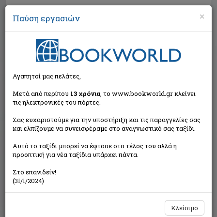
×
Παύση εργασιών
Αναζήτηση
Αγαπητοί μας πελάτες,
Μετά από περίπου
13 χρόνια
, το www.bookworld.gr κλείνει
τις ηλεκτρονικές του πόρτες.
Σας ευχαριστούμε για την υποστήριξη και τις παραγγελίες σας
και ελπίζουμε να συνεισφέραμε στο αναγνωστικό σας ταξίδι.
Τιμή εκδότη:€17,00
Αυτό το ταξίδι μπορεί να έφτασε στο τέλος του αλλά η
€15,30
Η τιμή μας:
προοπτική για νέα ταξίδια υπάρχει πάντα.
Δεν υπάρχει δυνατότητα παραγγελίας
Στο επανιδείν!
(31/1/2024)
Κλείσιμο