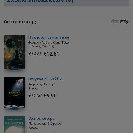
Δείτε επίσης:
Η σοφίτα - La mansarde
Φάλκος - Αρβανιτάκης Τάσος
Εκδόσεις Φυλάτος
€12,81
€14,23
Πτέρυγα Α' - Κελί 71
Τσιράκης Βασίλης
Τόπος
€9,90
€11,00
Spa-σε κατάρα
Παπατρέχας Στέφανος
Κέδρος