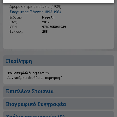
Το βατερλώ δυο γελοίων
Δράμα σε τρεις πράξεις (1939)
Σκαρίμπας Γιάννης 1893-1984
Εκδότης:
Νεφέλη
Έτος:
2017
ISBN:
9789605041939
Σελίδες:
288
Περίληψη
Το βατερλώ δυο γελοίων
Δεν υπάρχει διαθέσιμη περιγραφή
Επιπλέον Στοιχεία
Βιογραφικό Συγγραφέα
Σχόλια επισκεπτών (
0
)