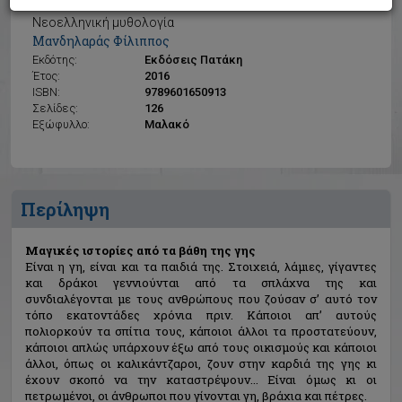
Μαγικές ιστορίες από τα βάθη της γης
Νεοελληνική μυθολογία
Μανδηλαράς Φίλιππος
Εκδότης:
Εκδόσεις Πατάκη
Έτος:
2016
ISBN:
9789601650913
Σελίδες:
126
Εξώφυλλο:
Μαλακό
Περίληψη
Μαγικές ιστορίες από τα βάθη της γης
Είναι η γη, είναι και τα παιδιά της. Στοιχειά, λάμιες, γίγαντες
και δράκοι γεννιούνται από τα σπλάχνα της και
συνδιαλέγονται με τους ανθρώπους που ζούσαν σ’ αυτό τον
τόπο εκατοντάδες χρόνια πριν. Κάποιοι απ’ αυτούς
πολιορκούν τα σπίτια τους, κάποιοι άλλοι τα προστατεύουν,
κάποιοι απλώς υπάρχουν έξω από τους οικισμούς και κάποιοι
άλλοι, όπως οι καλικάντζαροι, ζουν στην καρδιά της γης κι
έχουν σκοπό να την καταστρέψουν... Είναι όμως κι οι
πετρωμένοι, οι άνθρωποι που γίνονται γη, βράχια και πέτρες.