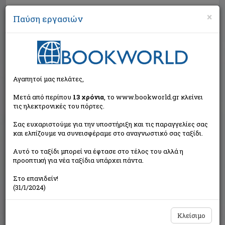
×
Παύση εργασιών
Αναζήτηση
Αγαπητοί μας πελάτες,
Μετά από περίπου
13 χρόνια
, το www.bookworld.gr κλείνει
τις ηλεκτρονικές του πόρτες.
Σας ευχαριστούμε για την υποστήριξη και τις παραγγελίες σας
και ελπίζουμε να συνεισφέραμε στο αναγνωστικό σας ταξίδι.
Τιμή εκδότη:€6,50
Αυτό το ταξίδι μπορεί να έφτασε στο τέλος του αλλά η
€5,85
Η τιμή μας:
προοπτική για νέα ταξίδια υπάρχει πάντα.
Δεν υπάρχει δυνατότητα παραγγελίας
Στο επανιδείν!
(31/1/2024)
Κλείσιμο