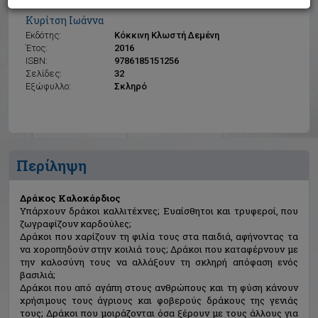
Δράκος Καλoκάρδιος
Κυρίτση Ιωάννα
Εκδότης:
Κόκκινη Κλωστή Δεμένη
Έτος:
2016
ISBN:
9786185151256
Σελίδες:
32
Εξώφυλλο:
Σκληρό
Περίληψη
Δράκος Καλoκάρδιος
Υπάρχουν δράκοι καλλιτέχνες; Ευαίσθητοι και τρυφεροί, που
ζωγραφίζουν καρδούλες;
Δράκοι που χαρίζουν τη φιλία τους στα παιδιά, αφήνοντας τα
να χοροπηδούν στην κοιλιά τους; Δράκοι που καταφέρνουν με
την καλοσύνη τους να αλλάξουν τη σκληρή απόφαση ενός
βασιλιά;
Δράκοι που από αγάπη στους ανθρώπους και τη φύση κάνουν
χρήσιμους τους άγριους και φοβερούς δράκους της γενιάς
τους; Δράκοι που μοιράζονται όσα ξέρουν με τους άλλους για