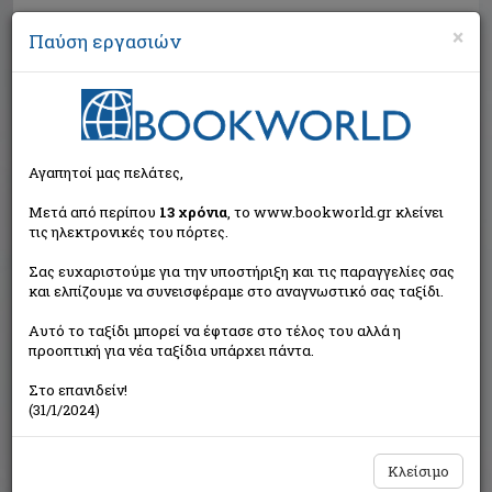
×
Παύση εργασιών
Αναζήτηση
Αγαπητοί μας πελάτες,
Μετά από περίπου
13 χρόνια
, το www.bookworld.gr κλείνει
τις ηλεκτρονικές του πόρτες.
Σας ευχαριστούμε για την υποστήριξη και τις παραγγελίες σας
και ελπίζουμε να συνεισφέραμε στο αναγνωστικό σας ταξίδι.
Τιμή εκδότη:€12,90
Αυτό το ταξίδι μπορεί να έφτασε στο τέλος του αλλά η
€11,61
Η τιμή μας:
προοπτική για νέα ταξίδια υπάρχει πάντα.
Δεν υπάρχει δυνατότητα παραγγελίας
Στο επανιδείν!
(31/1/2024)
Κλείσιμο