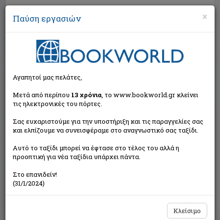
×
Παύση εργασιών
Αναζήτηση
Αγαπητοί μας πελάτες,
Μετά από περίπου
13 χρόνια
, το www.bookworld.gr κλείνει
τις ηλεκτρονικές του πόρτες.
Σας ευχαριστούμε για την υποστήριξη και τις παραγγελίες σας
και ελπίζουμε να συνεισφέραμε στο αναγνωστικό σας ταξίδι.
Τιμή εκδότη:€7,90
Αυτό το ταξίδι μπορεί να έφτασε στο τέλος του αλλά η
€7,90
Η τιμή μας:
προοπτική για νέα ταξίδια υπάρχει πάντα.
Δεν υπάρχει δυνατότητα παραγγελίας
Στο επανιδείν!
(31/1/2024)
Κλείσιμο