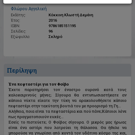
Ένα πεφταστέρι για τον Φοίβο
Φλώρου Αγγελική
Εκδότης:
Κόκκινη Κλωστή Δεμένη
Έτος:
2016
ISBN:
9786185151195
Σελίδες:
96
Εξώφυλλο:
Σκληρό
Περίληψη
Ένα πεφταστέρι για τον Φοίβο
Έχετε παρατηρήσει τον έναστρο ουρανό κατά τους
καλοκαιρινούς μήνες; Σίγουρα θα εντυπωσιαστήκατε αν
κάποια νύχτα είχατε την τύχη να αρακολουθήσετε κάποιο
πεφταστέρι στην ταχύτατη βουτιά του με προορισμό τη Γη...
Αλήθεια, ποια είναι τα πεφταστέρια και πού πάνε;Κάποιοι λένε
πως πραγματοποιούν ευχές...
Εσείς το πιστεύετε; Ο Φοίβος σίγουρα. Ο μικρός μας ήρωας
είναι ένα αστέρι που λατρεύει τη θάλασσα. Θα ήθελε να
μπορούσε να γνωρίσει από κοντά τον υδάτινο κόσμο της και,