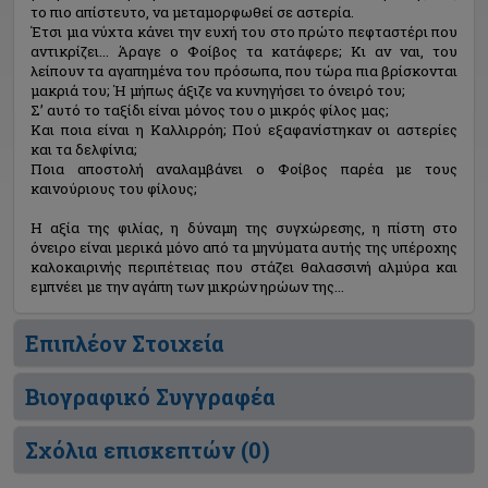
το πιο απίστευτο, να μεταμορφωθεί σε αστερία.
Έτσι μια νύχτα κάνει την ευχή του στο πρώτο πεφταστέρι που
αντικρίζει... Άραγε ο Φοίβος τα κατάφερε; Κι αν ναι, του
λείπουν τα αγαπημένα του πρόσωπα, που τώρα πια βρίσκονται
μακριά του; Ή μήπως άξιζε να κυνηγήσει το όνειρό του;
Σ’ αυτό το ταξίδι είναι μόνος του ο μικρός φίλος μας;
Και ποια είναι η Καλλιρρόη; Πού εξαφανίστηκαν οι αστερίες
και τα δελφίνια;
Ποια αποστολή αναλαμβάνει ο Φοίβος παρέα με τους
καινούριους του φίλους;
Η αξία της φιλίας, η δύναμη της συγχώρεσης, η πίστη στο
όνειρο είναι μερικά μόνο από τα μηνύματα αυτής της υπέροχης
καλοκαιρινής περιπέτειας που στάζει θαλασσινή αλμύρα και
εμπνέει με την αγάπη των μικρών ηρώων της...
Επιπλέον Στοιχεία
Βιογραφικό Συγγραφέα
Σχόλια επισκεπτών (
0
)