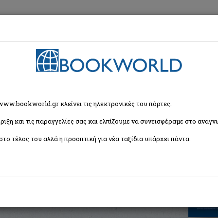
εση
Κα
Πολιτική
> Πολιτική επιστήμη, Διακλαδική και συγχρονική διερεύνηση τη
 www.bookworld.gr κλείνει τις ηλεκτρονικές του πόρτες.
ριξη και τις παραγγελίες σας και ελπίζουμε να συνεισφέραμε στο αναγνω
λαδική και συγχρονική διερεύνηση
0)
στο τέλος του αλλά η προοπτική για νέα ταξίδια υπάρχει πάντα.
ρετήριο, αναλυτική παράθεση των τόμων Ι-Χ
ISBN:
9789600807240
Εξώφυλλο:
Μαλακό