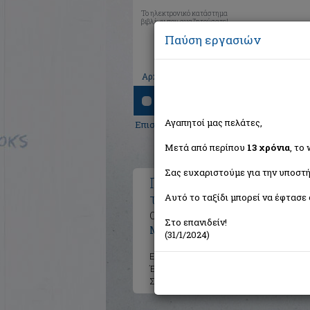
Το ηλεκτρονικό κατάστημα
βιβλίων που αναζητούσατε!
Παύση εργασιών
|
|
|
Αρχική
Το καλάθι μου
Εγγραφή
Σύνδ
Αναζήτηση
Αγαπητοί μας πελάτες,
Επιστήμες
>
Επιστήμες του Ανθρώπου
>
Μετά από περίπου
13 χρόνια
, το
Σας ευχαριστούμε για την υποστή
Πολιτική επιστήμη, Διακ
της πολιτικής πράξης (τ.1
Αυτό το ταξίδι μπορεί να έφτασε 
Organum: Διακλαδικό ορολογικό ευ
Στο επανιδείν!
Μεταξάς Αναστάσιος - Ιωάννης Δ.
(31/1/2024)
Εκδότης:
Εκδόσεις Ι. Σιδέρης
Έτος:
2016
Σελίδες:
185