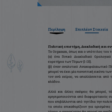
Περίληψη
Επιπλέον Στοιχεία
Πολιτική επιστήμη, Διακλαδική και συ
Το Organum, όπως και ο υπότιτλος του τό
(α) ένα Γενικό Διακλαδικό Ορολογικ
ευρετήρια των Τόμων (Ι-ΙΧ).
(β) έναν αναλυτικό Ανακεφαλαιωτικό 
μπορεί να έχει μία πανοπτική εικόνα τω
τον ανά χείρας, να απαλλάσσεται από
κλάδου.
Αλλά και άλλες σκέψεις θα μπορεί, τ
χρησιμοποιούνται από διαφορετικούς συγ
που επιβάλλονται από την ίδια την πολι
τα οποία επικαθορίζουν για ορισμένες
τόμου, ο αναγνώστης θα μπορεί να αναζη