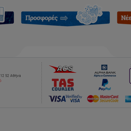
112 52 Αθήνα
ό