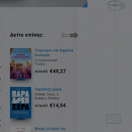
Δείτε επίσης:
Τουρισμός και δημόσια
διοίκηση
Συλλογικό έργο
Τζιόλα
α
€49,37
€54,85
α
ς
Παράδοξη χώρα
υ
Παππάς Τάκης Σ.
Εκδόσεις Πατάκη
€14,94
€16,60
ά
ς
α
υ
Μικρή ιστορία της