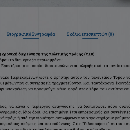
Βιογραφικό Συγγραφέα
Σχόλια επισκεπτών (
0
)
γχρονική διερεύνηση της πολιτικής πράξης (τ.10)
μου το διευκρινίζει περιλαμβάνει:
ό Ερευτήριο στο οποίο διασταυρώνονται αλφαβητικά τα αντίστοιχ
Πίνακα Περιεχομένων ώστε ο χρήστης αυτού του τελευταίου Τόμου ν
ν θεμάτων που οι συγγραφείς πραγματεύονται. Και, ταυτόχρονα, έχοντά
 την υποχρέωση να προσφεύγει κάθε φορά στον Τόμο του αντίστοιχο
έλος, να κάνει ο περίεργος αναγνώστης: να διαπιστώσει πόσο συχν
γραφείς οι ίδιοι όροι. Θα επισημάνει έτσι επηρεασμούς και συγγένειε
τική πράξη ή από την υιοθέτηση αντιλήψεων που χαρακτηρίζουν ρεύματ
 περιόδους σκέψεις και κατευθύνσεις. Στις "Ειδοποιήσεις" αυτού το
τήσει τους ειδικότερους λόγους που επέβαλαν τη σύνταξή του.