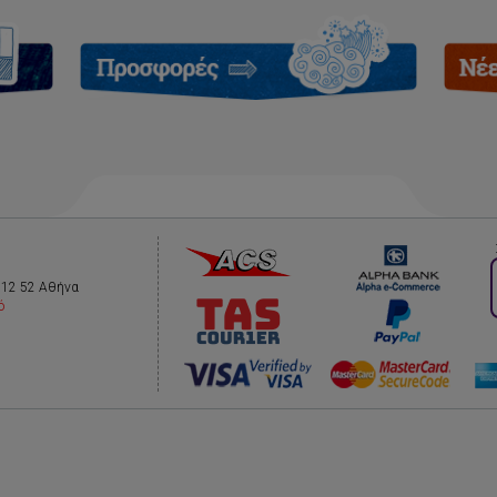
112 52 Αθήνα
ό