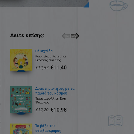
Δείτε επίσης:
Ηλιαχτίδα
Κοκκινίδου Κατερίνα
Εκδόσεις Φυλάτος
€11,40
€12,67
α
α
ω
Δραστηριότητες με τα
παιδιά του κόσμου
Τριανταφυλλίδη Εύη
Ψυχογιός
ε
€10,98
α
€12,20
ι
α
Το βάζο της
ς
αντιβαρεμάρας