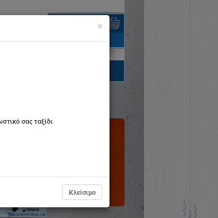
×
είναι άδειο
τηγορίες βιβλίων
στικό σας ταξίδι.
Εξαντλημένο
από τον
εκδότη
Κλείσιμο