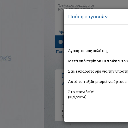
Το ηλεκτρονικό κατάστημα
βιβλίων που αναζητούσατε!
Παύση εργασιών
|
|
|
Αρχική
Το καλάθι μου
Εγγραφή
Σύνδ
Αναζήτηση
Αγαπητοί μας πελάτες,
Παιδικά - Εφηβικά
> Πάνθηρας μαυρόγα
Μετά από περίπου
13 χρόνια
, το
Σας ευχαριστούμε για την υποστή
Πάνθηρας μαυρόγατος 2
Αυτό το ταξίδι μπορεί να έφτασε 
Ακαρέπη Βάσια
Στο επανιδείν!
(31/1/2024)
Εκδότης:
Μίνωας
Έτος:
2016
Σελίδες:
208