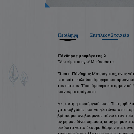
Περίληψη
Επιπλέον Στοιχεία
Πάνθηρας μαυρόγατος 2
Εδώ είμαι κι εγώ! Με θυμάστε;
Είμαι ο Πάνθηρας Μαυρόγατος, ένας γάτο
στο σπίτι κυλούσε όμορφα και αρμονικά, 
του σπιτιού. Τόσο όμορφα και αρμονικά δ
καινούρια πράγματα.
Αχ, αυτή η περιέργειά μου! Τι τις ήθε
γατοκαβγάδες και να γλιτώνω στο παρ
βρίσκομαι ανεβασμένος πάνω στον τοίχο
ας μη μου δίνει σημασία, κι ας μη με κατ
οικόσιτα γατιά έχουμε θάρρος και δυνα
τυχαίος γάτος αλλά ένας γάτος… σούπερ