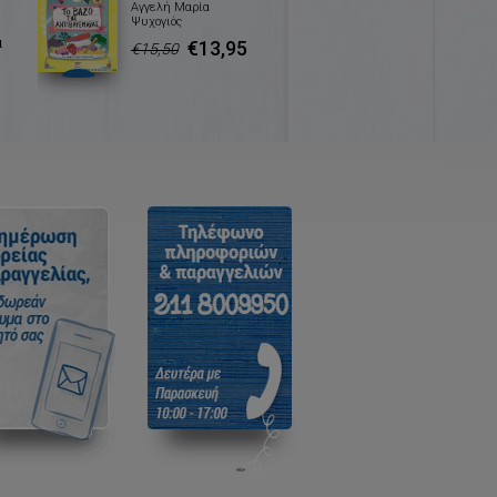
Αγγελή Μαρία
Ψυχογιός
α
€13,95
€15,50