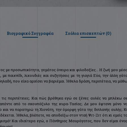
Βιογραφικό Συγγραφέα
Σχόλια επισκεπτών (
0
)
ς με προσωπικότητα, γεμάτος όνειρα και φιλοδοξίες... Η ζωή μου μέσ
με παιχνίδι, λιχουδιές και συζητήσεις με τη γιαγιά Εύα, την άλλη γάτ
ηλαδή, που είχα αρχίσει να βαριέμαι. Ήθελα δράση, περιπέτεια, να μάθ
λα τις περιπέτειες; Και πώς βρέθηκα εγώ σε ξένες αυλές να μπλέκω σ
απέντε από το σκουπόξυλο της κυρα-Τασίας; Δε μου έφτανε μόνο ν
 και να παρατηρώ τη Χιονάτη, την όμορφη γάτα της διπλανής αυλής; Κ
αδέχεται. Ήθελα, βλέπετε, να αποδείξω στον νταή Ψιτ-Ξιτ ότι κι εμείς τ
μισμό! Και ιδιαίτερα εγώ, ο Πάνθηρας Μαυρόγατος, που δεν είμαι ένα
 ήρωας!