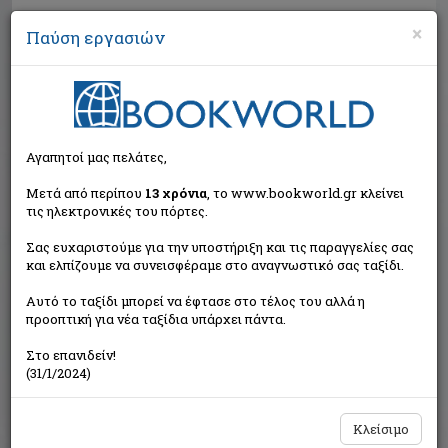
×
Παύση εργασιών
Αναζήτηση
Αγαπητοί μας πελάτες,
Μετά από περίπου
13 χρόνια
, το www.bookworld.gr κλείνει
τις ηλεκτρονικές του πόρτες.
Σας ευχαριστούμε για την υποστήριξη και τις παραγγελίες σας
και ελπίζουμε να συνεισφέραμε στο αναγνωστικό σας ταξίδι.
Τιμή εκδότη:€11,94
Αυτό το ταξίδι μπορεί να έφτασε στο τέλος του αλλά η
€10,75
Η τιμή μας:
προοπτική για νέα ταξίδια υπάρχει πάντα.
Δεν υπάρχει δυνατότητα παραγγελίας
Στο επανιδείν!
(31/1/2024)
Κλείσιμο