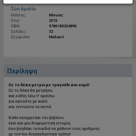
Ως το δέκα μετρώ με τραγούδι και χορό!
Ζώη Αμαλία
Εκδότης:
Μίνωας
Έτος:
2015
ISBN:
9786180204896
Σελίδες:
32
Εξώφυλλο:
Μαλακό
Περίληψη
Ως το δέκα μετρώ με τραγούδι και χορό!
Ως το δέκα θα μετρήσω
και ευθύς λέω ν' αρχίσω
για ακούστε με καλά
και τεντώστε τα αυτιά.
Κάθε ποιηματάκι του βιβλίου
έχει και μια διαφορετική ιστορία,
που βοηθάει τα παιδιά να μάθουν τους αριθμούς
με τον πιο διασκεδαστικό τρόπο!