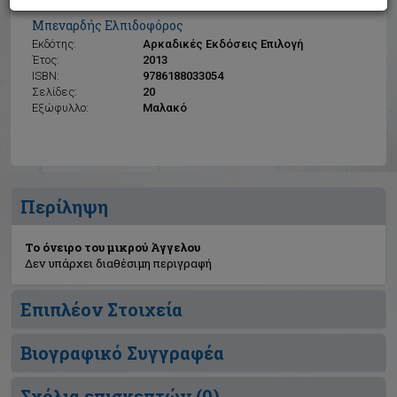
Το όνειρο του μικρού Άγγελου
Μπεναρδής Ελπιδοφόρος
Εκδότης:
Αρκαδικές Εκδόσεις Επιλογή
Έτος:
2013
ISBN:
9786188033054
Σελίδες:
20
Εξώφυλλο:
Μαλακό
Περίληψη
Το όνειρο του μικρού Άγγελου
Δεν υπάρχει διαθέσιμη περιγραφή
Επιπλέον Στοιχεία
Βιογραφικό Συγγραφέα
Σχόλια επισκεπτών (
0
)