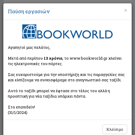
×
Παύση εργασιών
Αναζήτηση
Αγαπητοί μας πελάτες,
Μετά από περίπου
13 χρόνια
, το www.bookworld.gr κλείνει
τις ηλεκτρονικές του πόρτες.
Σας ευχαριστούμε για την υποστήριξη και τις παραγγελίες σας
και ελπίζουμε να συνεισφέραμε στο αναγνωστικό σας ταξίδι.
Τιμή εκδότη:€2,99
Αυτό το ταξίδι μπορεί να έφτασε στο τέλος του αλλά η
€2,69
Η τιμή μας:
προοπτική για νέα ταξίδια υπάρχει πάντα.
Δεν υπάρχει δυνατότητα παραγγελίας
Στο επανιδείν!
(31/1/2024)
Κλείσιμο