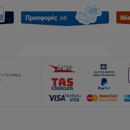
112 52 Αθήνα
ό