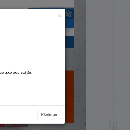
×
είναι άδειο
τηγορίες βιβλίων
στικό σας ταξίδι.
Εξαντλημένο
από τον
εκδότη
Κλείσιμο