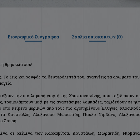
Βιογραφικό Συγγραφέα
Σχόλια επισκεπτών (
0
)
ι η θρησκεία σου!
. Το ζεις και ρουφάς τα δευτερόλεπτά του, αναπνέεις τα αρώµατά του
µαγεία.
ρτάζουν την πιο λαµπρή γιορτή της Χριστιανοσύνης, που ταξιδεύουν σ
, τρεµολάµπουν µαζί µε τις αναστάσιµες λαµπάδες, ταξιδεύουν σε ήθ
να από κείμενα μερικών από τους πιο αγαπηµένους Έλληνες, κλασικού
στα Κρυστάλλη, Αλέξανδρο Μωραϊτίδη, Παύλο Νιρβάνα, Αλέξανδρ
ο Σουρή.
μένα σε κείμενα των Καρκαβίτσα, Κρυστάλλη, Μωραϊτίδη, Νιρβάνα