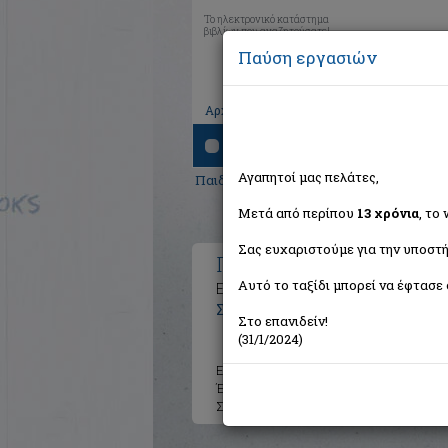
Το ηλεκτρονικό κατάστημα
βιβλίων που αναζητούσατε!
Παύση εργασιών
|
|
|
Αρχική
Το καλάθι μου
Εγγραφή
Σύνδ
Αναζήτηση
Αγαπητοί μας πελάτες,
Παιδικά - Εφηβικά
> Πάσχα των Ελλήνω
Μετά από περίπου
13 χρόνια
, το
Σας ευχαριστούμε για την υποστή
Πάσχα των Ελλήνων
Αυτό το ταξίδι μπορεί να έφτασε 
Εννέα ιστορίες και ένα ποίημα
Συλλογικό έργο
Στο επανιδείν!
(31/1/2024)
Εκδότης:
Άγκυρα
Έτος:
2013
Σελίδες:
60