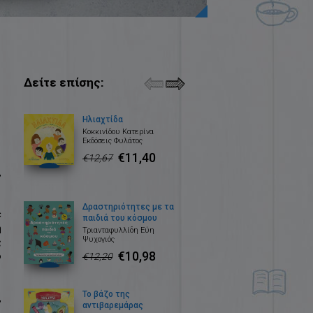
Δείτε επίσης:
Ηλιαχτίδα
Κοκκινίδου Κατερίνα
Εκδόσεις Φυλάτος
€11,40
€12,67
,
Δραστηριότητες με τα
ε
παιδιά του κόσμου
η
Τριανταφυλλίδη Εύη
Ψυχογιός
ς
€10,98
ο
€12,20
Το βάζο της
,
αντιβαρεμάρας