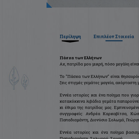
Περίληψη
Επιπλέον Στοιχεία
Πάσχα των Ελλήνων
Αχ, πατρίδα µου µικρή, πόσο µεγάλη είνα
Το "Πάσχα των Ελλήνων" είναι θησαυρός
ζεις στιγµές γεµάτες µαγεία, αχόρταστη 
Εννέα ιστορίες και ένα ποίημα που γιο
κατακόκκινα λιβάδια γεµάτα παπαρούνες
κι έθιµα της πατρίδας µας. Εµπνευσµέ
συγγραφείς: Ανδρέα Καρκαβίτσα, Κώ
Παπαδιαµάντη, Διονύσιο Σολωµό, Γεώργι
Eννέα ιστορίες και ένα ποίημα βασισ
Παπαδιαµάντη, Σολωµού, Σουρή.