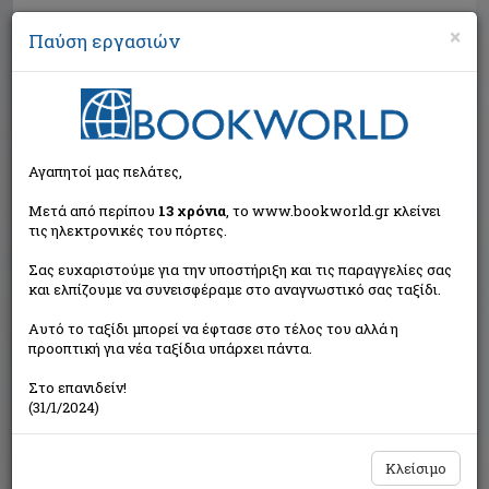
×
Παύση εργασιών
Αναζήτηση
Αγαπητοί μας πελάτες,
Μετά από περίπου
13 χρόνια
, το www.bookworld.gr κλείνει
τις ηλεκτρονικές του πόρτες.
Σας ευχαριστούμε για την υποστήριξη και τις παραγγελίες σας
και ελπίζουμε να συνεισφέραμε στο αναγνωστικό σας ταξίδι.
Τιμή εκδότη:€15,90
Αυτό το ταξίδι μπορεί να έφτασε στο τέλος του αλλά η
€8,86
Η τιμή μας:
προοπτική για νέα ταξίδια υπάρχει πάντα.
Δεν υπάρχει δυνατότητα παραγγελίας
Στο επανιδείν!
(31/1/2024)
Κλείσιμο