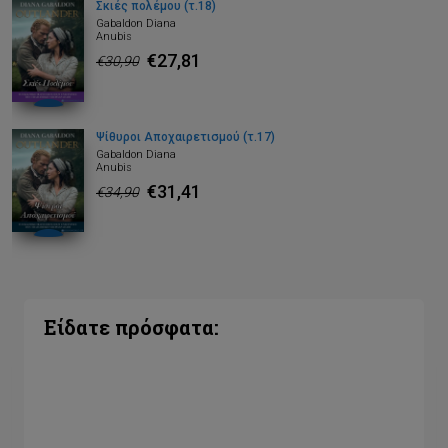
Σκιές πολέμου (τ.18)
Gabaldon Diana
Anubis
€27,81
€30,90
Ψίθυροι Αποχαιρετισμού (τ.17)
Gabaldon Diana
Anubis
€31,41
€34,90
Είδατε πρόσφατα: