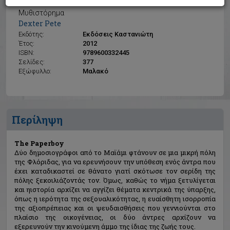
The Paperboy
Μυθιστόρημα
Dexter Pete
Εκδότης:
Εκδόσεις Καστανιώτη
Έτος:
2012
ISBN:
9789600332445
Σελίδες:
377
Εξώφυλλο:
Μαλακό
Περίληψη
The Paperboy
Δύο δημοσιογράφοι από το Μαϊάμι φτάνουν σε μια μικρή πόλη
της Φλόριδας, για να ερευνήσουν την υπόθεση ενός άντρα που
έχει καταδικαστεί σε θάνατο γιατί σκότωσε τον σερίδη της
πόλης ξεκοιλιάζοντάς τον. Όμως, καθώς το νήμα ξετυλίγεται
και ηιστορία αρχίζει να αγγίζει θέματα κεντρικά της ύπαρξης,
όπως η ιερότητα της σεξουαλικότητας, η ευαίσθητη ισορροπία
της αξιοπρέπειας και οι ψευδαισθήσεις που γεννιούνται στο
πλαίσιο της οικογένειας, οι δύο άντρες αρχίζουν να
εξερευνούν την κινούμενη άμμο της ίδιας της ζωής τους.