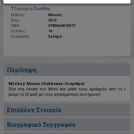
Mickey Mouse Clubhouse: Οι αριθμοί
Τζιμούρτα Ευανθία
Εκδότης:
Μίνωας
Έτος:
2012
ISBN:
9789604818372
Σελίδες:
16
Εξώφυλλο:
Σκληρό
Περίληψη
Mickey Mouse Clubhouse: Οι αριθμοί
Έλα στη Λέσχη του Μίκυ και μάθε τους αριθμούς από το 1
μέχρι το 10 μαζί με τους αγαπημένους σου ήρωες!
Επιπλέον Στοιχεία
Βιογραφικό Συγγραφέα