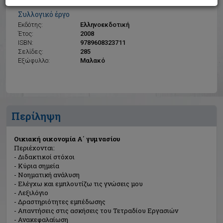
Οικιακή οικονομία Α΄ γυμνασίου
Συλλογικό έργο
Εκδότης:
Ελληνοεκδοτική
Έτος:
2008
ISBN:
9789608323711
Σελίδες:
285
Εξώφυλλο:
Μαλακό
Περίληψη
Οικιακή οικονομία Α΄ γυμνασίου
Περιέχονται:
- Διδακτικοί στόχοι
- Κύρια σημεία
- Νοηματική ανάλυση
- Ελέγχω και εμπλουτίζω τις γνώσεις μου
- Λεξιλόγιο
- Δραστηριότητες εμπέδωσης
- Απαντήσεις στις ασκήσεις του Τετραδίου Εργασιών
- Ανακεφαλαίωση