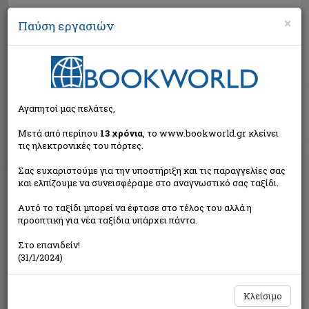
×
Παύση εργασιών
Αναζήτηση
Αγαπητοί μας πελάτες,
Μετά από περίπου
13 χρόνια
, το www.bookworld.gr κλείνει
τις ηλεκτρονικές του πόρτες.
Σας ευχαριστούμε για την υποστήριξη και τις παραγγελίες σας
και ελπίζουμε να συνεισφέραμε στο αναγνωστικό σας ταξίδι.
Τιμή εκδότη:€11,20
Αυτό το ταξίδι μπορεί να έφτασε στο τέλος του αλλά η
€10,08
Η τιμή μας:
προοπτική για νέα ταξίδια υπάρχει πάντα.
Δεν υπάρχει δυνατότητα παραγγελίας
Στο επανιδείν!
(31/1/2024)
Κλείσιμο