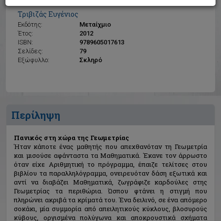
Πανικός στη χώρα της Γεωμετρίας
Τριβιζάς Ευγένιος
Εκδότης:
Μεταίχμιο
Έτος:
2012
ISBN:
9789605017613
Σελίδες:
79
Εξώφυλλο:
Σκληρό
Περίληψη
Πανικός στη χώρα της Γεωμετρίας
Ήταν κάποτε ένας μαθητής που απεχθανόταν τη Γεωμετρία
και μισούσε αφάνταστα τα Μαθηματικά. Έκανε τον άρρωστο
όταν είχε Αριθμητική το πρόγραμμα, έπαιζε τελίτσες στου
βιβλίου τα παραλληλόγραμμα, ονειρευόταν δάση εξωτικά και
αντί να διαβάζει Μαθηματικά, ζωγράφιζε καρδούλες στης
Γεωμετρίας τα περιθώρια. Ώσπου φτάνει η στιγμή που
πληρώνει ακριβά τα κρίματά του. Ένα δειλινό, σε ένα απόμερο
σοκάκι, μία συμμορία από απειλητικούς κύκλους, βλοσυρούς
κύβους, οργισμένα πολύγωνα και αποκρουστικά σχήματα