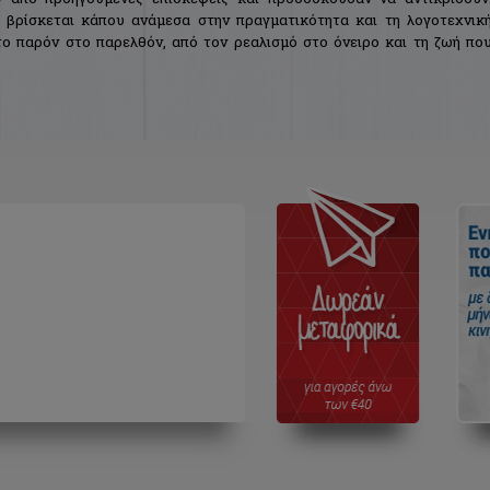
βρίσκεται κάπου ανάμεσα στην πραγματικότητα και τη λογοτεχνικ
ο παρόν στο παρελθόν, από τον ρεαλισμό στο όνειρο και τη ζωή πο
ς ιστορίες; Στη στεριά ξυπνάς στο σπίτι σου, ψάχνεις στα τυφλά το φω
ις το ρολόι, το ποτήρι που είχες ακουμπήσει αποβραδίς, νιώθεις στο πλά
Στη θάλασσα όμως όλα είναι μουντά κι υγρά, κουνιούνται και γλιστρού
ίναι εύκολο να ξεφύγεις απ' τη νύχτα μεσοπέλαγα.