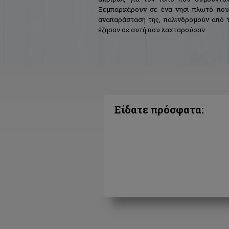
Ξεμπαρκάρουν σε ένα νησί πλωτό που 
αναπαράστασή της, παλινδρομούν από τ
έζησαν σε αυτή που λαχταρούσαν.
Πώς βγαίνει κάποιος, άραγε, από τέτοιε
του κομοδίνου και τ' ανάβεις, αντικρίζε
τη γυναίκα να τεντώνεται επιστρέφεις. 
είσαι λιγάκι πιο κοντά στο όνειρο. Δεν ε
Είδατε πρόσφατα: