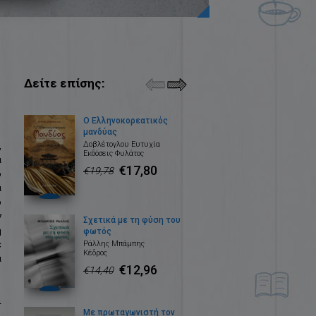
Δείτε επίσης:
Ο Ελληνοκορεατικός
μανδύας
,
Δοβλέτογλου Ευτυχία
Εκδόσεις Φυλάτος
α
€17,80
€19,78
ο
α
ο
ν
Σχετικά με τη φύση του
η
φωτός
ε
Ράλλης Μπάμπης
Κέδρος
α
€12,96
€14,40
ι
Με πρωταγωνιστή τον
.