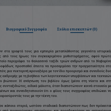
Βιογραφικό Συγγραφέα
Σχόλια επισκεπτών (
0
)
ν στα γραφτά τους μια εμπειρία μεταπλάθοντας γεγονότα ιστορικά
ας από τους ήρωες του συγκεκριμένου μυθιστορήματος, αφού πρώτ
οποίο περιγράφει το θαλασσινό ταξίδι τριών ανδρών από το Ναβαρίν
οφάδων, προσπαθεί έπειτα να προσαρμόσει την πραγματικότητα στ
πόν, μια νυχτερινή κρουαζιέρα με τον ίδιο προορισμό και συνοδούς δυ
ης εκδρομής με τη βοήθεια των λογοτεχνικών υπερβάσεων και τεχνικώ
υ βιώνουν. Η ανάγνωση του βιβλίου όμως (μέσα στη νύχτα και στ
 συνταξιδιώτες, ειδικά μάλιστα, όταν διαπιστώνουν κοινά στοιχεία μ
μένων και συνειδητοποιούν ότι ο φίλος τους συγγραφέας επιδιώκει ν
παρασύροντάς τους με την τέχνη του.
 σε κάποια στεριά, ωστόσο σταδιακά διαπιστώνουν πως δεν πρόκειτα
 από προηγούμενες επισκέψεις και προσδοκούσαν να αντικρίσουν