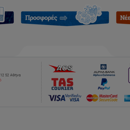
112 52 Αθήνα
ό