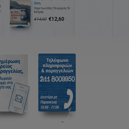
Άκη
ή
Χαριτωνίδης Γεώργιος Ν.
υ
Κέδρος
€12,60
€14,00
ς
ι
ν