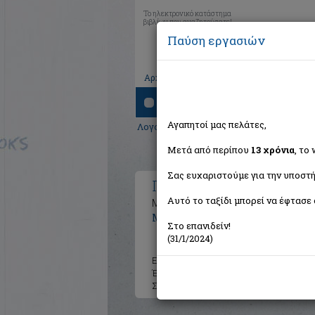
Το ηλεκτρονικό κατάστημα
βιβλίων που αναζητούσατε!
Παύση εργασιών
|
|
|
Αρχική
Το καλάθι μου
Εγγραφή
Σύνδ
Αναζήτηση
Αγαπητοί μας πελάτες,
Λογοτεχνία
>
Ελληνική Λογοτεχνία
>
Σύγ
Μετά από περίπου
13 χρόνια
, το
Σας ευχαριστούμε για την υποστή
Πλωτά νησιά
Αυτό το ταξίδι μπορεί να έφτασε 
Μυθιστόρημα
Μίγγας Δημήτρης
Στο επανιδείν!
(31/1/2024)
Εκδότης:
Μεταίχμιο
Έτος:
2012
Σελίδες:
243