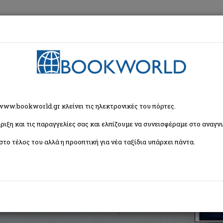
εση
Κα
χρονη Ελληνική Λογοτεχνία
> Πλωτά νησιά
 www.bookworld.gr κλείνει τις ηλεκτρονικές του πόρτες.
ριξη και τις παραγγελίες σας και ελπίζουμε να συνεισφέραμε στο αναγνω
στο τέλος του αλλά η προοπτική για νέα ταξίδια υπάρχει πάντα.
ISBN:
9789605017057
Εξώφυλλο:
Μαλακό