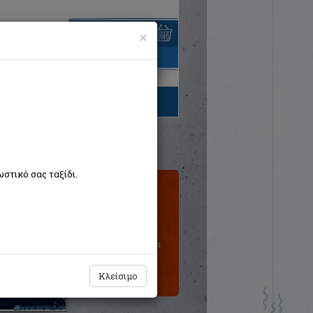
×
είναι άδειο
τηγορίες βιβλίων
στικό σας ταξίδι.
Τιμή εκδότη:€4,38
€1,33
Η τιμή μας:
Δεν υπάρχει δυνατότητα
παραγγελίας
Κλείσιμο