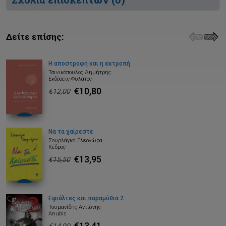
Δείτε επίσης:
Η αποστροφή και η εκτροπή
Τσινικόπουλος Δημήτρης
Εκδόσεις Φυλάτος
€10,80
€12,00
Να τα χαίρεστε
Σουρλάγκα Ελεονώρα
Κέδρος
€13,95
€15,50
Εφιάλτες και παραμύθια 2
Τουμανίδης Αντώνης
Anubis
€13,41
€14,90