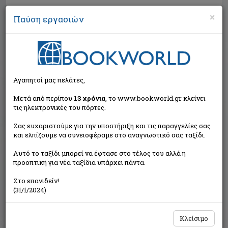
×
Παύση εργασιών
Αναζήτηση
Αγαπητοί μας πελάτες,
Μετά από περίπου
13 χρόνια
, το www.bookworld.gr κλείνει
τις ηλεκτρονικές του πόρτες.
Σας ευχαριστούμε για την υποστήριξη και τις παραγγελίες σας
και ελπίζουμε να συνεισφέραμε στο αναγνωστικό σας ταξίδι.
Τιμή εκδότη:€10,60
Αυτό το ταξίδι μπορεί να έφτασε στο τέλος του αλλά η
€10,60
Η τιμή μας:
προοπτική για νέα ταξίδια υπάρχει πάντα.
Δεν υπάρχει δυνατότητα παραγγελίας
Στο επανιδείν!
(31/1/2024)
Κλείσιμο