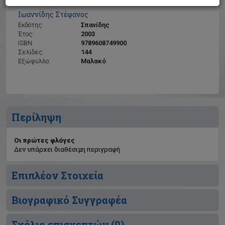
Οι πρώτες φλόγες
Ιωαννίδης Στέφανος
Εκδότης:
Σπανίδης
Έτος:
2003
ISBN:
9789608749900
Σελίδες:
144
Εξώφυλλο:
Μαλακό
Περίληψη
Οι πρώτες φλόγες
Δεν υπάρχει διαθέσιμη περιγραφή
Επιπλέον Στοιχεία
Βιογραφικό Συγγραφέα
Σχόλια επισκεπτών (
0
)