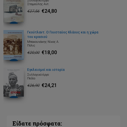
Συλλογικό έργο
Σταμούλης Αντ.
€24,80
€27,56
Γκούτλαντ. Ο Γουσταύος Κλάους και η χώρα
του κρασιού
Μπακουνάκης Νίκος Α.
Πόλις
€18,00
€20,00
Εγκλεισμοί και ιστορία
Συλλογικό έργο
Πεδίο
€24,21
€26,90
Είδατε πρόσφατα: