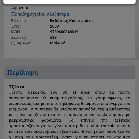
Τζέντα
Αφήγημα
Παπαδημητρίου Αλεξάνδρα
Εκδότης:
Εκδόσεις Καστανιώτη
Έτος:
2008
ISBN:
9789600348019
Σελίδες:
638
Εξώφυλλο:
Μαλακό
Περίληψη
Τζέντα
Τζέντα, δεκαετία του '50. Η πόλη όπου τα πάντα
απαγορεύονται. O κινηματογράφος, το γραμμόφωνο, το
οινόπνευμα, ακόμα και το τηλέφωνο, θεωρούνται σύνεργα του
Διαβόλου. Οι γυναίκες δε βγαίνουν ασυνόδευτες ή ακάλυπτες
και μόνο οι ξένες έχουν το προνόμιο να κυκλοφορούν με
μακρυμάνικα φορέματα. Το επίνειο της Μέκκας
προετοιμάζεται για να γίνει η πατρίδα των πετρελαίων και η
κοιτίδα των οικονομικών εξελίξεων. Είναι η πόλη όπου ξεκινά
η μάχη του Αριστοτέλη Ωνάση για να σπάσει το αραβικό