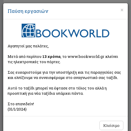
×
Παύση εργασιών
Αναζήτηση
Αγαπητοί μας πελάτες,
Μετά από περίπου
13 χρόνια
, το www.bookworld.gr κλείνει
τις ηλεκτρονικές του πόρτες.
Σας ευχαριστούμε για την υποστήριξη και τις παραγγελίες σας
και ελπίζουμε να συνεισφέραμε στο αναγνωστικό σας ταξίδι.
Τιμή εκδότη:€23,32
Αυτό το ταξίδι μπορεί να έφτασε στο τέλος του αλλά η
€20,99
Η τιμή μας:
προοπτική για νέα ταξίδια υπάρχει πάντα.
Δεν υπάρχει δυνατότητα παραγγελίας
Στο επανιδείν!
(31/1/2024)
Κλείσιμο