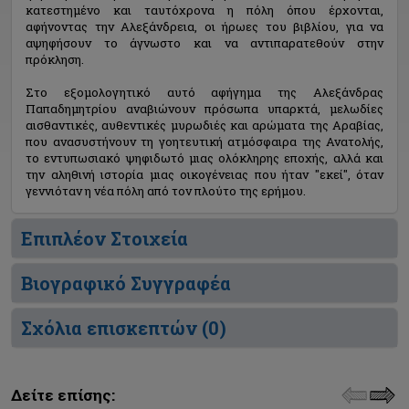
κατεστημένο και ταυτόχρονα η πόλη όπου έρχονται,
αφήνοντας την Αλεξάνδρεια, οι ήρωες του βιβλίου, για να
αψηφήσουν το άγνωστο και να αντιπαρατεθούν στην
πρόκληση.
Στο εξομολογητικό αυτό αφήγημα της Αλεξάνδρας
Παπαδημητρίου αναβιώνουν πρόσωπα υπαρκτά, μελωδίες
αισθαντικές, αυθεντικές μυρωδιές και αρώματα της Αραβίας,
που ανασυστήνουν τη γοητευτική ατμόσφαιρα της Ανατολής,
το εντυπωσιακό ψηφιδωτό μιας ολόκληρης εποχής, αλλά και
την αληθινή ιστορία μιας οικογένειας που ήταν "εκεί", όταν
γεννιόταν η νέα πόλη από τον πλούτο της ερήμου.
Επιπλέον Στοιχεία
Βιογραφικό Συγγραφέα
Σχόλια επισκεπτών (
0
)
Δείτε επίσης: