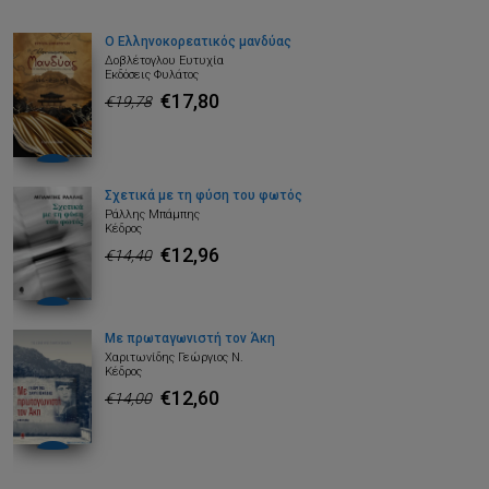
Ο Ελληνοκορεατικός μανδύας
Δοβλέτογλου Ευτυχία
Εκδόσεις Φυλάτος
€17,80
€19,78
Σχετικά με τη φύση του φωτός
Ράλλης Μπάμπης
Κέδρος
€12,96
€14,40
Με πρωταγωνιστή τον Άκη
Χαριτωνίδης Γεώργιος Ν.
Κέδρος
€12,60
€14,00