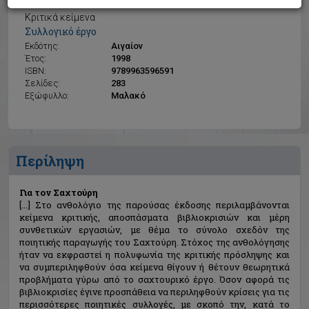
Για τον Σαχτούρη
Κριτικά κείμενα
Συλλογικό έργο
Εκδότης:
Αιγαίον
Έτος:
1998
ISBN:
9789963596591
Σελίδες:
283
Εξώφυλλο:
Μαλακό
Περίληψη
Για τον Σαχτούρη
[...] Στο ανθολόγιο της παρούσας έκδοσης περιλαμβάνονται
κείμενα κριτικής, αποσπάσματα βιβλιοκρισιών και μέρη
συνθετικών εργασιών, με θέμα το σύνολο σχεδόν της
ποιητικής παραγωγής του Σαχτούρη. Στόχος της ανθολόγησης
ήταν να εκφραστεί η πολυφωνία της κριτικής πρόσληψης και
να συμπεριληφθούν όσα κείμενα θίγουν ή θέτουν θεωρητικά
προβλήματα γύρω από το σαχτουρικό έργο. Όσον αφορά τις
βιβλιοκρισίες έγινε προσπάθεια να περιληφθούν κρίσεις για τις
περισσότερες ποιητικές συλλογές, με σκοπό την, κατά το