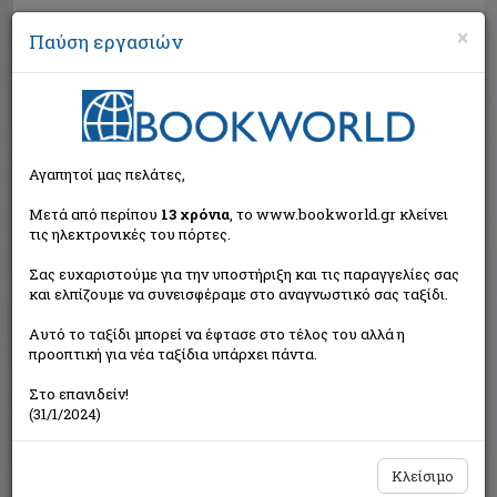
×
Παύση εργασιών
Αναζήτηση
Αγαπητοί μας πελάτες,
Μετά από περίπου
13 χρόνια
, το www.bookworld.gr κλείνει
τις ηλεκτρονικές του πόρτες.
Σας ευχαριστούμε για την υποστήριξη και τις παραγγελίες σας
και ελπίζουμε να συνεισφέραμε στο αναγνωστικό σας ταξίδι.
Τιμή εκδότη:€14,93
Αυτό το ταξίδι μπορεί να έφτασε στο τέλος του αλλά η
€13,44
Η τιμή μας:
προοπτική για νέα ταξίδια υπάρχει πάντα.
Δεν υπάρχει δυνατότητα παραγγελίας
Στο επανιδείν!
(31/1/2024)
Κλείσιμο