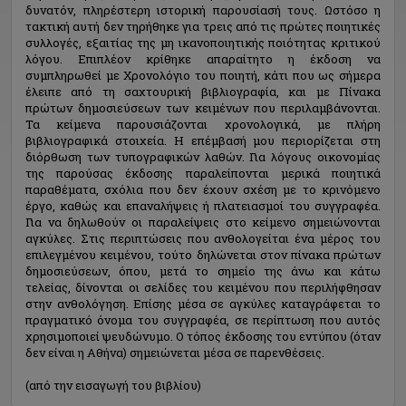
δυνατόν, πληρέστερη ιστορική παρουσίασή τους. Ωστόσο η
τακτική αυτή δεν τηρήθηκε για τρεις από τις πρώτες ποιητικές
συλλογές, εξαιτίας της μη ικανοποιητικής ποιότητας κριτικού
λόγου. Επιπλέον κρίθηκε απαραίτητο η έκδοση να
συμπληρωθεί με Χρονολόγιο του ποιητή, κάτι που ως σήμερα
έλειπε από τη σαχτουρική βιβλιογραφία, και με Πίνακα
πρώτων δημοσιεύσεων των κειμένων που περιλαμβάνονται.
Τα κείμενα παρουσιάζονται χρονολογικά, με πλήρη
βιβλιογραφικά στοιχεία. Η επέμβασή μου περιορίζεται στη
διόρθωση των τυπογραφικών λαθών. Για λόγους οικονομίας
της παρούσας έκδοσης παραλείπονται μερικά ποιητικά
παραθέματα, σχόλια που δεν έχουν σχέση με το κρινόμενο
έργο, καθώς και επαναλήψεις ή πλατειασμοί του συγγραφέα.
Για να δηλωθούν οι παραλείψεις στο κείμενο σημειώνονται
αγκύλες. Στις περιπτώσεις που ανθολογείται ένα μέρος του
επιλεγμένου κειμένου, τούτο δηλώνεται στον πίνακα πρώτων
δημοσιεύσεων, όπου, μετά το σημείο της άνω και κάτω
τελείας, δίνονται οι σελίδες του κειμένου που περιλήφθησαν
στην ανθολόγηση. Επίσης μέσα σε αγκύλες καταγράφεται το
πραγματικό όνομα του συγγραφέα, σε περίπτωση που αυτός
χρησιμοποιεί ψευδώνυμο. Ο τόπος έκδοσης του εντύπου (όταν
δεν είναι η Αθήνα) σημειώνεται μέσα σε παρενθέσεις.
(από την εισαγωγή του βιβλίου)