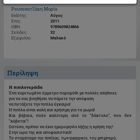
Η πιπιλονεράιδα
Ρουσοχατζάκη Μαρία
Εκδότης:
Λόγος
Έτος:
2011
ISBN:
9789609824866
Σελίδες:
32
Εξώφυλλο:
Μαλακό
Περίληψη
Η πιπιλονεράιδα
Ένα χαριτωμένο έμμετρο παραμύθι με πολλές αλήθειες
για να σας βοηθήσει να πάρετε την απόφαση
να πετάξετε την πιπίλα έγκαιρα!
Η πιπίλα είναι καλή και χρήσιμη για τα μωρά!
Και βέβαια, πολύ καλύτερη από το "δάκτυλο", που δεν
"κόβεται"!
Ωστόσο, πρέπει να έχει ημερομηνία λήξης η χρήση της!
Στην ώρα της και αποφασιστικά!
Το σταμάτημα της πιπίλας, των pampers, του μπιμπερό,