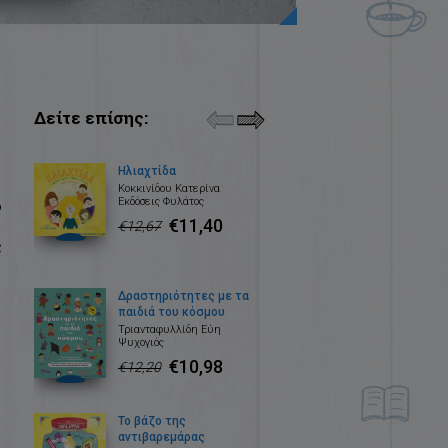
Δείτε επίσης:
Ηλιαχτίδα
Κοκκινίδου Κατερίνα
Εκδόσεις Φυλάτος
ό
€11,40
€12,67
ς
Δραστηριότητες με τα
παιδιά του κόσμου
Τριανταφυλλίδη Εύη
Ψυχογιός
€10,98
€12,20
Το βάζο της
αντιβαρεμάρας