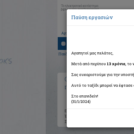
Το ηλεκτρονικό κατάστημα
βιβλίων που αναζητούσατε!
Παύση εργασιών
|
|
|
Αρχική
Το καλάθι μου
Εγγραφή
Σύνδ
Αναζήτηση
Αγαπητοί μας πελάτες,
Παιδικά - Εφηβικά
> Ο Πενηντατρής
Μετά από περίπου
13 χρόνια
, το
Σας ευχαριστούμε για την υποστή
Ο Πενηντατρής
Αυτό το ταξίδι μπορεί να έφτασε 
Παπαγεωργίου Αδελαΐς
Στο επανιδείν!
(31/1/2024)
Εκδότης:
Επιφανίου
Έτος:
2010
Σελίδες:
57