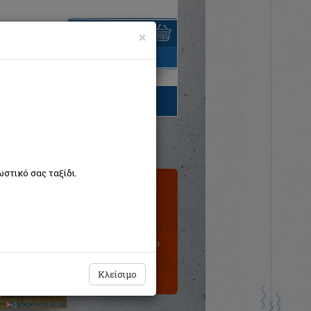
×
είναι άδειο
τηγορίες βιβλίων
στικό σας ταξίδι.
Τιμή εκδότη:€10,09
€9,59
Η τιμή μας:
Δεν υπάρχει δυνατότητα
παραγγελίας
Κλείσιμο