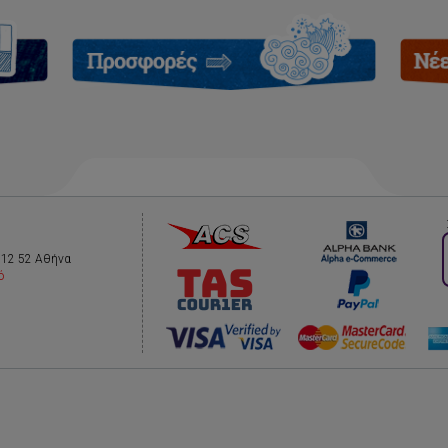
112 52 Αθήνα
ό