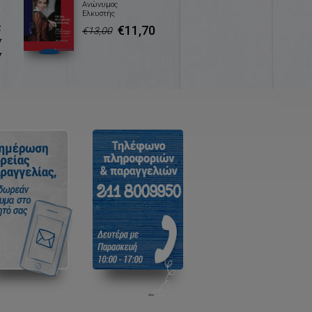
Ανώνυμος
Ελκυστής
ς
€11,70
€13,00
ν
ν
.
ς
ν
ι
ς