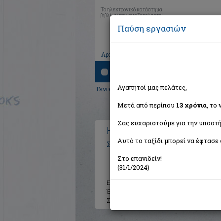
Το ηλεκτρονικό κατάστημα
βιβλίων που αναζητούσατε!
Παύση εργασιών
|
|
|
Αρχική
Το καλάθι μου
Εγγραφή
Σύνδ
Αναζήτηση
Αγαπητοί μας πελάτες,
Γενικά Βιβλία
>
Καλές Τέχνες
> Η Κιβωτό
Μετά από περίπου
13 χρόνια
, το
Σας ευχαριστούμε για την υποστή
Η Κιβωτός: παλαιοί σπόρο
Αυτό το ταξίδι μπορεί να έφτασε 
Συλλογικό έργο
Στο επανιδείν!
(31/1/2024)
Εκδότης:
Πανεπιστημιακές Εκ
Έτος:
2010
Σελίδες:
496