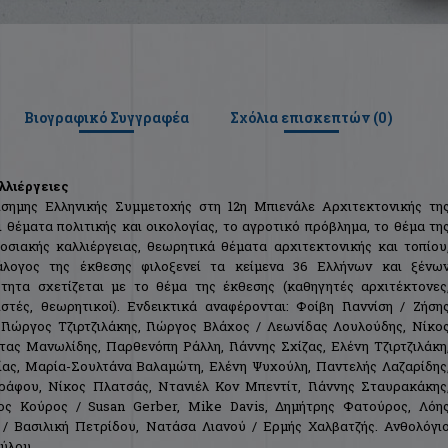
Βιογραφικό Συγγραφέα
Σχόλια επισκεπτών (
0
)
λλιέργειες
πίσημης Ελληνικής Συμμετοχής στη 12η Μπιενάλε Αρχιτεκτονικής τη
 θέματα πολιτικής και οικολογίας, το αγροτικό πρόβλημα, το θέμα τη
σιακής καλλιέργειας, θεωρητικά θέματα αρχιτεκτονικής και τοπίου
ατάλογος της έκθεσης φιλοξενεί τα κείμενα 36 Ελλήνων και ξένω
ητα σχετίζεται με το θέμα της έκθεσης (καθηγητές αρχιτέκτονες
ιστές, θεωρητικοί). Ενδεικτικά αναφέρονται: Φοίβη Γιαννίση / Ζήση
, Γιώργος Τζιρτζιλάκης, Γιώργος Βλάχος / Λεωνίδας Λουλούδης, Νίκο
ας Μανωλίδης, Παρθενόπη Ράλλη, Γιάννης Σχίζας, Ελένη Τζιρτζιλάκη
ίας, Μαρία-Σουλτάνα Βαλαμώτη, Ελένη Ψυχούλη, Παντελής Λαζαρίδης
άφου, Νίκος Πλατσάς, Ντανιέλ Κον Μπεντίτ, Γιάννης Σταυρακάκης
ος Κούρος / Susan Gerber, Mike Davis, Δημήτρης Φατούρος, Λόη
 Βασιλική Πετρίδου, Νατάσα Λιανού / Ερμής Χαλβατζής. Ανθολόγι
ούλου.