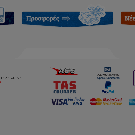
112 52 Αθήνα
ό