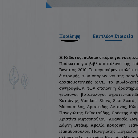
Περίληψη
Επιπλέον Στοιχεία
Η Κιβωτός: παλαιοί σπόροι για νέες κα
Πρόκειται για βιβλίο-κατάλογο της ε
Βενετίας 2010. Το περιεχόμενο καλύπτει
διατροφής, των σπόρων και της παραδο
αρχαιοβοτανικής κ.λπ.. Το βιβλίο-κ
συγγραφέων, των οποίων η δραστηριότ
γεωπόνοι, βοτανολόγοι, αγρότες-ακτιβ
Κοτιώνης, Vandana Shiva, Gabi Scardi
Μπεόπουλος, Αριστείδης Αντονάς, Κώστ
Παναγιώτης Σαϊνατούδης, Ορέστης Δαβ
Χριστίνα Mητσοπούλου, Αθανασία Ζωγρ
Δάφνη Βιτάλη, Αμαλία Κουζούπη, Πάν
Παπαδόπουλος, Παναγιώτης Πάγκαλος /
ελληνικής λογοτεχνίας: Κατερίνα Ηλιοπ