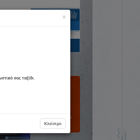
×
είναι άδειο
τηγορίες βιβλίων
στικό σας ταξίδι.
Τιμή εκδότη:€35,00
Η τιμή μας:
€31,50
Δεν υπάρχει δυνατότητα
παραγγελίας
Κλείσιμο