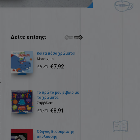
Δείτε επίσης:
Κοίτα πόσα χρώματα!
Μεταίχμιο
ς
€7,92
€8,80
ς
,
ν
,
Το πρώτο μου βιβλίο με
ς
τα χρώματα
ς
Σαββάλας
,
€8,91
€9,90
,
,
ς
Οδηγός Βικτωριανής
ο
απόλαυσης