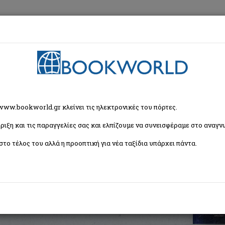
εση
Κα
ς: παλαιοί σπόροι για νέες καλλιέργειες
 www.bookworld.gr κλείνει τις ηλεκτρονικές του πόρτες.
ριξη και τις παραγγελίες σας και ελπίζουμε να συνεισφέραμε στο αναγνω
ι για νέες καλλιέργειες
στο τέλος του αλλά η προοπτική για νέα ταξίδια υπάρχει πάντα.
δόσεις Θεσσαλίας
ISBN:
9789609439046
Εξώφυλλο:
Μαλακό