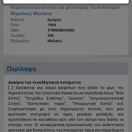
Δοκίμια του νεοελληνικού πνεύματος
Κείμενα κοινωνιολογίας και φιλοσοφίας του πολιτισμού
Μαρκάκης Μανώλης
Εκδότης:
Δρυμός
Έτος:
1994
ISBN:
9789608530430
Σελίδες:
306
Εξώφυλλο:
Μαλακό
Περίληψη
Δοκίμια του νεοελληνικού πνεύματος
[...] Πρόκειται για σειρά κειμένων που είδαν το φως της
δημοσιότητας την τελευταία δεκαετία σε περιοδικά όπως "Νέα
Εστία", "Τετράδια Ευθύνης", "Δαυλός", "Ιατρολογοτεχνική
Στέγη", "Κοινωνικές τομές", "Ηπειρωτική Εστία" κ.ά.
Συμπορεύτηκα με τους δημιουργούς αυτούς, που μου
κράτησαν συντροφιά σε ώρες μεγάλης μοναξιάς, και
προσπάθησα να καταθέσω κάτι από τον οίστρο που διέπει το
πνεύμα τους. Η υποκειμενική προσοικείωση του αυθεντικού
αποτελεί μία δυνατότητα του πνεύματος πέρα για πέρα θεμιτή