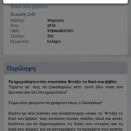
Το ημερολόγιο ενός σπασίκλα: Φτιάξε το
δικό σου βιβλίο
Kinney Jeff
Εκδότης:
Ψυχογιός
Έτος:
2010
ISBN:
9789604537921
Σελίδες:
232
Εξώφυλλο:
Σκληρό
Περίληψη
Το ημερολόγιο ενός σπασίκλα: Φτιάξε το δικό σου βιβλίο
"Πρώτα απ' όλα, να ξεκαθαρίσω κάτι: αυτό εδώ είναι ένα
Χρονικό και όχι ένα ημερολόγιο".
Τώρα όλοι μπορούν να γράψουν όπως ο Σπασίκλας!
Γεμάτο με νέες εικόνες και ολοκαίνουργο υλικό, το "Φτιάξε το
δικό σου βιβλίο" έχει επιπλέον λευκές σελίδες αλλά και κενές
λεζάντες για να δημιουργήσεις τις δικές σου ιστορίες και τα
δικά σου κόμικς, για να καταγράψεις τα πράγματα που αγαπάς