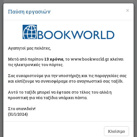
×
Παύση εργασιών
Αναζήτηση
Αγαπητοί μας πελάτες,
Μετά από περίπου
13 χρόνια
, το www.bookworld.gr κλείνει
τις ηλεκτρονικές του πόρτες.
Σας ευχαριστούμε για την υποστήριξη και τις παραγγελίες σας
και ελπίζουμε να συνεισφέραμε στο αναγνωστικό σας ταξίδι.
Τιμή εκδότη:€12,20
Αυτό το ταξίδι μπορεί να έφτασε στο τέλος του αλλά η
€10,98
Η τιμή μας:
προοπτική για νέα ταξίδια υπάρχει πάντα.
Δεν υπάρχει δυνατότητα παραγγελίας
Στο επανιδείν!
(31/1/2024)
Κλείσιμο