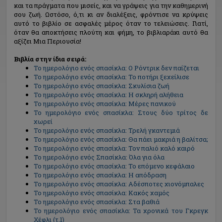
και τα πράγματα που μισείς, και να γράψεις για την καθημερινή
σου ζωή. Ωστόσο, ό,τι κι αν διαλέξεις, φρόντισε να κρύψεις
αυτό το βιβλίο σε ασφαλές μέρος όταν το τελειώσεις. Γιατί,
όταν θα αποκτήσεις πλούτη και φήμη, το βιβλιαράκι αυτό θα
αξίζει Μια Περιουσία!
Βιβλία στην ίδια σειρά:
Το ημερολόγιο ενός σπασίκλα: Ο Ρόντρικ δεν παίζεται
Το ημερολόγιο ενός σπασίκλα: Το ποτήρι ξεχείλισε
Το ημερολόγιο ενός σπασίκλα: Σκυλίσια ζωή
Το ημερολόγιο ενός σπασίκλα: Η σκληρή αλήθεια
Το ημερολόγιο ενός σπασίκλα: Μέρες πανικού
Το ημερολόγιο ενός σπασίκλα: Στους δύο τρίτος δε
χωρεί
Το ημερολόγιο ενός σπασίκλα: Τρελή γκαντεμιά
Το ημερολόγιο ενός σπασίκλα: Θα πάει μακριά η βαλίτσα;
Το ημερολόγιο ενός σπασίκλα: Τον παλιό καλό καιρό
Το ημερολόγιο ενός Σπασίκλα: Όλα για όλα
Το ημερολόγιο ενός σπασίκλα: Το επόμενο κεφάλαιο
Το ημερολόγιο ενός σπασίκλα: Η απόδραση
Το ημερολόγιο ενός σπασίκλα: Αδέσποτες χιονόμπαλες
Το ημερολόγιο ενός σπασίκλα: Κακός χαμός
Το ημερολόγιο ενός σπασίκλα: Στα βαθιά
Το ημερολόγιο ενός σπασίκλα: Τα χρονικά του Γκρεγκ
Χέφλι (τ.1)