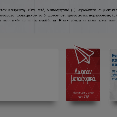
τον Καθρέφτη" είναι λιτά, διακοσμητικά (...). Αγνοώντας συμβατικέ
αύσματα προκειμένου να δημιουργήσει προυστιανές παρεκκλίσεις (...)
 καυστικής εμπειρίας αναδύεται. Η οικογένεια, οι φίλοι, είναι τοπί
έσα στην τόσο γόνιμη φαντασία του νομπελίστα συγγραφέα".