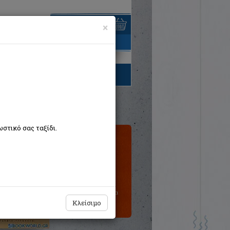
×
είναι άδειο
τηγορίες βιβλίων
στικό σας ταξίδι.
Τιμή εκδότη:€19,91
Η τιμή μας:
€17,92
Δεν υπάρχει δυνατότητα
παραγγελίας
Κλείσιμο