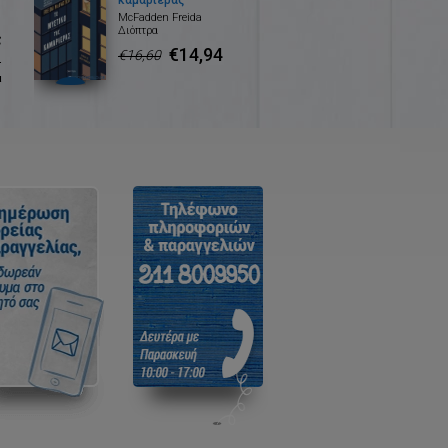
καμαριέρας
McFadden Freida
Διόπτρα
ς
€14,94
€16,60
.
α