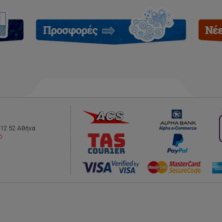
112 52 Αθήνα
ό