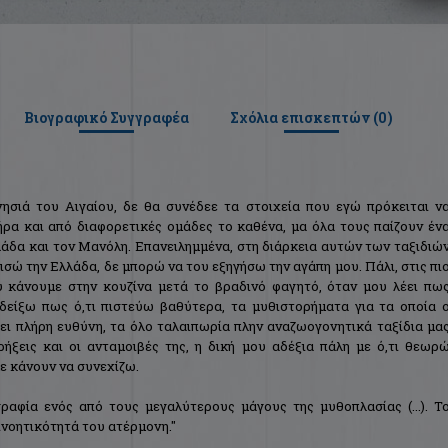
Βιογραφικό Συγγραφέα
Σχόλια επισκεπτών (
0
)
νησιά του Αιγαίου, δε θα συνέδεε τα στοιχεία που εγώ πρόκειται ν
ήρα και από διαφορετικές ομάδες το καθένα, μα όλα τους παίζουν έν
λάδα και τον Μανόλη. Επανειλημμένα, στη διάρκεια αυτών των ταξιδιώ
ισώ την Ελλάδα, δε μπορώ να του εξηγήσω την αγάπη μου. Πάλι, στις πι
υ κάνουμε στην κουζίνα μετά το βραδινό φαγητό, όταν μου λέει πω
δείξω πως ό,τι πιστεύω βαθύτερα, τα μυθιστορήματα για τα οποία 
ει πλήρη ευθύνη, τα όλο ταλαιπωρία πλην αναζωογονητικά ταξίδια μα
ρήξεις και οι ανταμοιβές της, η δική μου αδέξια πάλη με ό,τι θεωρ
με κάνουν να συνεχίζω.
αφία ενός από τους μεγαλύτερους μάγους της μυθοπλασίας (...). Τ
πινοητικότητά του ατέρμονη."