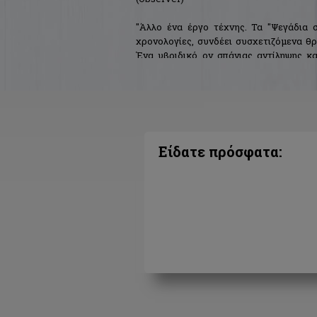
"Άλλο ένα έργο τέχνης. Τα "Ψεγάδια σ
χρονολογίες, συνδέει συσχετιζόμενα θρ
Ένα υβριδικό ον σπάνιας αντίληψης και
Κόλασης, Παραδείσου και Καθαρτηρίου μ
(The Times)
Είδατε πρόσφατα: