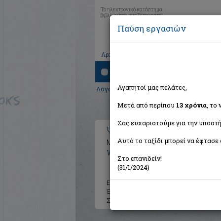
Το ηλεκτρονικό κατάστημα
βιβλίων που αναζητούσατε!
Παύση εργασιών
|
|
|
Αρχική
Το καλάθι μου
Εγγραφή
Σύνδ
Αναζήτηση
Αγαπητοί μας πελάτες,
Λογοτεχνία
>
Μεταφρασμένη λογοτεχνί
Μετά από περίπου
13 χρόνια
, το
Σας ευχαριστούμε για την υποστή
Ψεγάδια στον καθρέφτη
Αυτό το ταξίδι μπορεί να έφτασε 
Μια αυτοπροσωπογραφία
White Patrick
Στο επανιδείν!
(31/1/2024)
Εκδότης:
Τυπωθήτω
Έτος:
2008
Σελίδες:
459