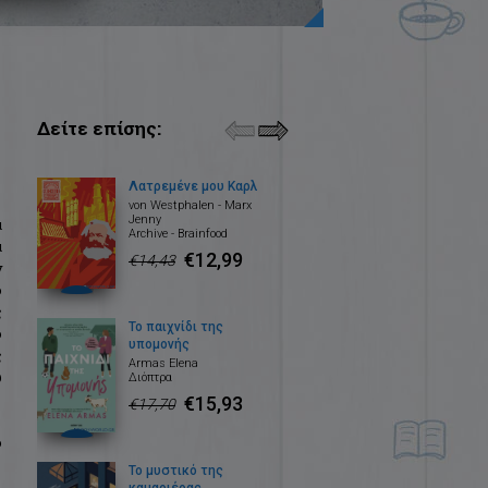
Δείτε επίσης:
Λατρεμένε μου Καρλ
von Westphalen - Marx
Jenny
α
Archive - Brainfood
α
€12,99
€14,43
ν
ο
ς
Το παιχνίδι της
ο
υπομονής
ς
Armas Elena
ώ
Διόπτρα
€15,93
€17,70
ο
Το μυστικό της