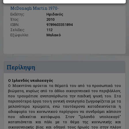
Ο Ιρλανδός υπολοχαγός
McDonagh Martin 1970-
Εκδότης:
Ηριδανός
Έτος:
2010
ISBN:
9789603351894
Σελίδες:
112
Εξώφυλλο:
Μαλακό
Περίληψη
Ο Ιρλανδός υπολοχαγός
Ο Μακντόνα αρύεται τα θέματά του από τα προσωπικά του
βιώματα, κυρίως από το άθλιο οικογενειακό του περιβάλλον,
που τραυμάτισε ανεπανόρθωτα την παιδική ψυχή του. Στα
περισσότερα έργα του η γονική αναλγησία ζωγραφίζεται με τα
μελανότερα χρώματα, ενώ ταυτόχρονα καταδεικνύεται η
αδιαφορία του κοινωνικού περίγυρου να συνδράμει κάποιον
που αδικείται κατάφωρα. Στον "Ιρλανδό υπολοχαγό"
καταπιάνεται και πάλι με το θέμα της κοινωνικής και
οικογενειακής βίας και οδηγεί τους ήρωές του στην πλέον