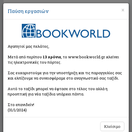
×
Παύση εργασιών
Αναζήτηση
Αγαπητοί μας πελάτες,
Μετά από περίπου
13 χρόνια
, το www.bookworld.gr κλείνει
τις ηλεκτρονικές του πόρτες.
Σας ευχαριστούμε για την υποστήριξη και τις παραγγελίες σας
και ελπίζουμε να συνεισφέραμε στο αναγνωστικό σας ταξίδι.
Τιμή εκδότη:€13,25
Αυτό το ταξίδι μπορεί να έφτασε στο τέλος του αλλά η
€11,93
Η τιμή μας:
προοπτική για νέα ταξίδια υπάρχει πάντα.
Δεν υπάρχει δυνατότητα παραγγελίας
Στο επανιδείν!
(31/1/2024)
Κλείσιμο