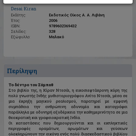
Το δέντρο του Σάμπαθ
Desai Kiran
Εκδότης:
Εκδοτικός Οίκος Α. Α. Λιβάνη
Έτος:
2006
ISBN:
9789602369432
Σελίδες:
328
Εξώφυλλο:
Μαλακό
Περίληψη
Το δέντρο του Σάμπαθ
Στο βιβλίο της, η Κίραν Ντεσάι, η εικοσιεφτάχρονη κόρη της
πολύ γνωστής Ινδής μυθιστοριογράφου Ανίτα Ντεσάι, μέσα σε
μια έκρηξη μαγικού ρεαλισμού, παρατηρεί με εμφανή
συμπάθεια την ανθρώπινη αδυναμία και καταγράφει
παράλληλα με οδυνηρή οξυδέρκεια την καθημερινότητα σε μια
θεοκρατική και γραφειοκρατική Ινδία.
Οι καταστάσεις που δημιουργούνται και οι εκπληκτικές
περιγραφές οραμάτων, αρωμάτων και γεύσεων
ολοκληρώνουν την εικόνα ενός πολύ διασκεδαστικού βιβλίου