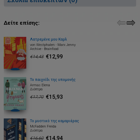
Δείτε επίσης:
Λατρεμένε μου Καρλ
von Westphalen - Marx Jenny
Archive - Brainfood
€12,99
€14,43
Το παιχνίδι της υπομονής
Armas Elena
Διόπτρα
€15,93
€17,70
Το μυστικό της καμαριέρας
McFadden Freida
Διόπτρα
€14,94
€16,60