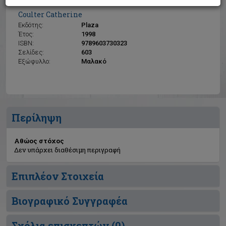
Αθώος στόχος
Coulter Catherine
Εκδότης:
Plaza
Έτος:
1998
ISBN:
9789603730323
Σελίδες:
603
Εξώφυλλο:
Μαλακό
Περίληψη
Αθώος στόχος
Δεν υπάρχει διαθέσιμη περιγραφή
Επιπλέον Στοιχεία
Βιογραφικό Συγγραφέα
Σχόλια επισκεπτών (
0
)