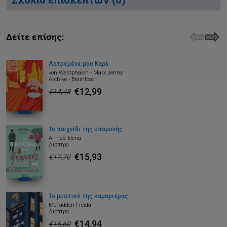
Δείτε επίσης:
Λατρεμένε μου Καρλ
von Westphalen - Marx Jenny
Archive - Brainfood
€12,99
€14,43
Το παιχνίδι της υπομονής
Armas Elena
Διόπτρα
€15,93
€17,70
Το μυστικό της καμαριέρας
McFadden Freida
Διόπτρα
€14,94
€16,60