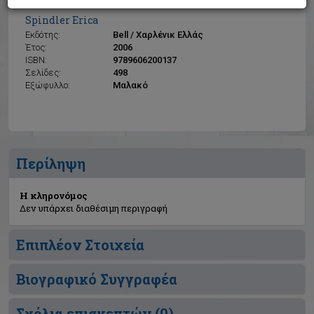
Η κληρονόμος
Spindler Erica
Εκδότης:
Bell / Χαρλένικ Ελλάς
Έτος:
2006
ISBN:
9789606200137
Σελίδες:
498
Εξώφυλλο:
Μαλακό
Περίληψη
Η κληρονόμος
Δεν υπάρχει διαθέσιμη περιγραφή
Επιπλέον Στοιχεία
Βιογραφικό Συγγραφέα
Σχόλια επισκεπτών (
0
)