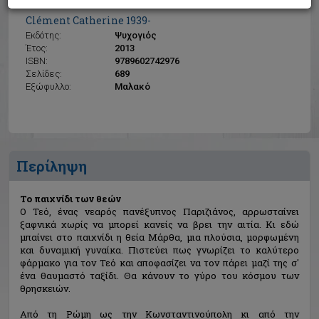
Το παιχνίδι των θεών
Clément Catherine 1939-
Εκδότης:
Ψυχογιός
Έτος:
2013
ISBN:
9789602742976
Σελίδες:
689
Εξώφυλλο:
Μαλακό
Περίληψη
Το παιχνίδι των θεών
Ο Τεό, ένας νεαρός πανέξυπνος Παριζιάνος, αρρωσταίνει
ξαφνικά χωρίς να μπορεί κανείς να βρει την αιτία. Κι εδώ
μπαίνει στο παιχνίδι η θεία Μάρθα, μια πλούσια, μορφωμένη
και δυναμική γυναίκα. Πιστεύει πως γνωρίζει το καλύτερο
φάρμακο για τον Τεό και αποφασίζει να τον πάρει μαζί της σ'
ένα θαυμαστό ταξίδι. Θα κάνουν το γύρο του κόσμου των
θρησκειών.
Από τη Ρώμη ως την Κωνσταντινούπολη κι από την