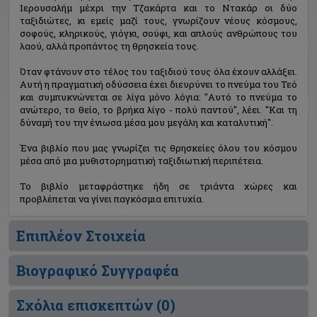
Ιερουσαλήμ μέχρι την Τζακάρτα και το Ντακάρ οι δύο
ταξιδιώτες, κι εμείς μαζί τους, γνωρίζουν νέους κόσμους,
σοφούς, κληρικούς, γιόγκι, σούφι, και απλούς ανθρώπους του
λαού, αλλά προπάντος τη θρησκεία τους.
Όταν φτάνουν στο τέλος του ταξιδιού τους όλα έχουν αλλάξει.
Αυτή η πραγματική οδύσσεια έχει διευρύνει το πνεύμα του Τεό
και συμπυκνώνεται σε λίγα μόνο λόγια: "Αυτό το πνεύμα το
ανώτερο, το θείο, το βρήκα λίγο - πολύ παντού", λέει. "Και τη
δύναμή του την ένιωσα μέσα μου μεγάλη και καταλυτική".
Ένα βιβλίο που μας γνωρίζει τις θρησκείες όλου του κόσμου
μέσα από μια μυθιστορηματική ταξιδιωτική περιπέτεια.
Το βιβλίο μεταφράστηκε ήδη σε τριάντα χώρες και
προβλέπεται να γίνει παγκόσμια επιτυχία.
Επιπλέον Στοιχεία
Βιογραφικό Συγγραφέα
Σχόλια επισκεπτών (
0
)