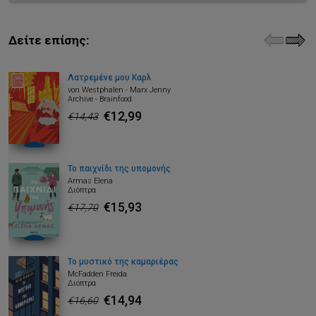
Δείτε επίσης:
Λατρεμένε μου Καρλ
von Westphalen - Marx Jenny
Archive - Brainfood
€12,99
€14,43
Το παιχνίδι της υπομονής
Armas Elena
Διόπτρα
€15,93
€17,70
Το μυστικό της καμαριέρας
McFadden Freida
Διόπτρα
€14,94
€16,60