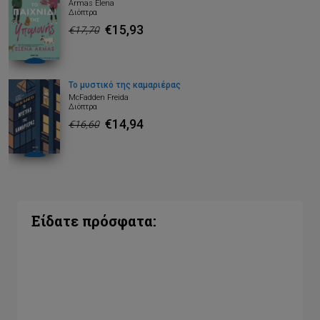
Armas Elena
Διόπτρα
€15,93
€17,70
Το μυστικό της καμαριέρας
McFadden Freida
Διόπτρα
€14,94
€16,60
Είδατε πρόσφατα: