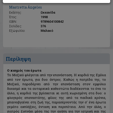
Ο καημός του έρωτα
Mastretta Ángeles
Εκδότης:
Ωκεανίδα
Έτος:
1998
ISBN:
9789604100842
Σελίδες:
376
Εξώφυλλο:
Μαλακό
Περίληψη
Ο καημός του έρωτα
Το Μεξικό φλέγεται από την επανάσταση. Η καρδιά της Εμίλια
από τον έρωτα, για δυο άντρες. Καθώς η πατρίδα της, το
Μεξικό, παραδέρνει από την επανάσταση στον εμφύλιο
διχασμό και τα αυταρχικά καθεστώτα διαδέχονται το ένα το
άλλο, η καρδιά της βρίσκεται κι αυτή χωρισμένη στα δυο: ο
φλογερός επαναστάτης, φίλος της από τα παιδικά χρόνια,
μπαινοβγαίνει στη ζωή της, παρασέρνοντάς την σ' ένα έρωτα
γεμάτο εκπλήξεις, ένταση και περιπέτεια. Από την άλλη, ο
γιατρός ξυπνάει μέσα της την αγάπη για την ιατρική και της