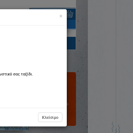
×
είναι άδειο
τηγορίες βιβλίων
στικό σας ταξίδι.
Τιμή εκδότη:€10,60
€9,54
Η τιμή μας:
Δεν υπάρχει δυνατότητα
παραγγελίας
Κλείσιμο