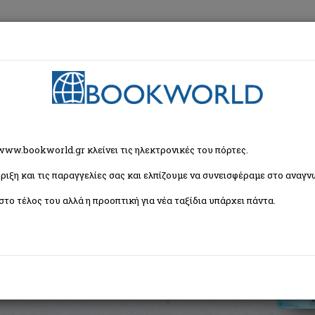
εση
Κα
 Δημοτικού
> Ο θησαυρός της γλώσσας μου Ε΄ τάξη δημοτικού (τ.1)
 www.bookworld.gr κλείνει τις ηλεκτρονικές του πόρτες.
ριξη και τις παραγγελίες σας και ελπίζουμε να συνεισφέραμε στο αναγνω
ου Ε΄ τάξη δημοτικού (τ.1)
στο τέλος του αλλά η προοπτική για νέα ταξίδια υπάρχει πάντα.
ISBN:
9789602085776
Εξώφυλλο:
Μαλακό