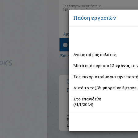
Το ηλεκτρονικό κατάστημα
βιβλίων που αναζητούσατε!
Παύση εργασιών
|
|
|
Αρχική
Το καλάθι μου
Εγγραφή
Σύνδ
Αναζήτηση
Αγαπητοί μας πελάτες,
Εκπαίδευση
>
Σχολικά
>
Βοηθήματα
>
Ε'
Μετά από περίπου
13 χρόνια
, το
Σας ευχαριστούμε για την υποστή
Ο θησαυρός της γλώσσας μ
Αυτό το ταξίδι μπορεί να έφτασε 
Παπαδημητρίου Λάμπρος
Στο επανιδείν!
(31/1/2024)
Εκδότης:
Ζαχαρόπουλος Σ. Ι.
Έτος:
1998
Σελίδες:
169