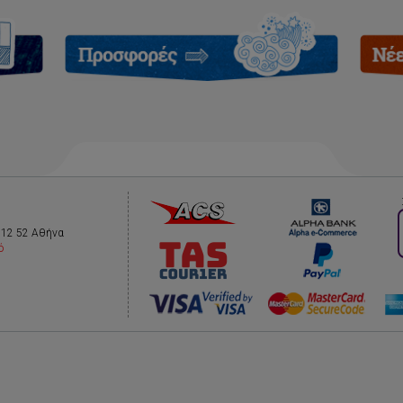
112 52 Αθήνα
ό