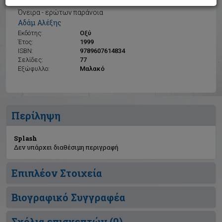
Splash
Όνειρα - ερώτων παράνοια
Αδάμ Αλέξης
Εκδότης:
Οξύ
Έτος:
1999
ISBN:
9789607614834
Σελίδες:
77
Εξώφυλλο:
Μαλακό
Περίληψη
Splash
Δεν υπάρχει διαθέσιμη περιγραφή
Επιπλέον Στοιχεία
Βιογραφικό Συγγραφέα
Σχόλια επισκεπτών (
0
)