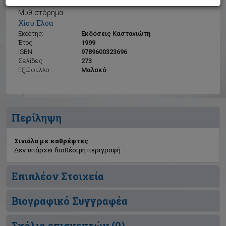
Σινιάλα με καθρέφτες
Μυθιστόρημα
Χίου Έλσα
Εκδότης:
Εκδόσεις Καστανιώτη
Έτος:
1999
ISBN:
9789600323696
Σελίδες:
273
Εξώφυλλο:
Μαλακό
Περίληψη
Σινιάλα με καθρέφτες
Δεν υπάρχει διαθέσιμη περιγραφή
Επιπλέον Στοιχεία
Βιογραφικό Συγγραφέα
Σχόλια επισκεπτών (
0
)